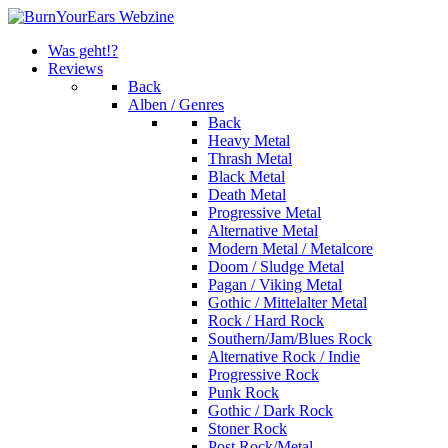
Was geht!?
Reviews
Back
Alben / Genres
Back
Heavy Metal
Thrash Metal
Black Metal
Death Metal
Progressive Metal
Alternative Metal
Modern Metal / Metalcore
Doom / Sludge Metal
Pagan / Viking Metal
Gothic / Mittelalter Metal
Rock / Hard Rock
Southern/Jam/Blues Rock
Alternative Rock / Indie
Progressive Rock
Punk Rock
Gothic / Dark Rock
Stoner Rock
Post Rock/Metal