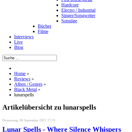
Hardcore
Electro / Industrial
Singer/Songwriter
Sonstige
Bücher
Filme
Interviews
Live
Blog
Home
»
Reviews
»
Alben / Genres
»
Black Metal
»
lunarspells
Artikelübersicht zu lunarspells
Donnerstag, 09 September 2021 17:35
Lunar Spells - Where Silence Whispers