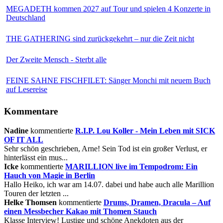
MEGADETH kommen 2027 auf Tour und spielen 4 Konzerte in
Deutschland
THE GATHERING sind zurückgekehrt – nur die Zeit nicht
Der Zweite Mensch - Sterbt alle
FEINE SAHNE FISCHFILET: Sänger Monchi mit neuem Buch
auf Lesereise
Kommentare
Nadine
kommentierte
R.I.P. Lou Koller - Mein Leben mit SICK
OF IT ALL
Sehr schön geschrieben, Arne! Sein Tod ist ein großer Verlust, er
hinterlässt ein mus...
Icke
kommentierte
MARILLION live im Tempodrom: Ein
Hauch von Magie in Berlin
Hallo Heiko, ich war am 14.07. dabei und habe auch alle Marillion
Touren der letzten ...
Helke Thomsen
kommentierte
Drums, Dramen, Dracula – Auf
einen Messbecher Kakao mit Thomen Stauch
Klasse Interview! Lustige und schöne Anekdoten aus der