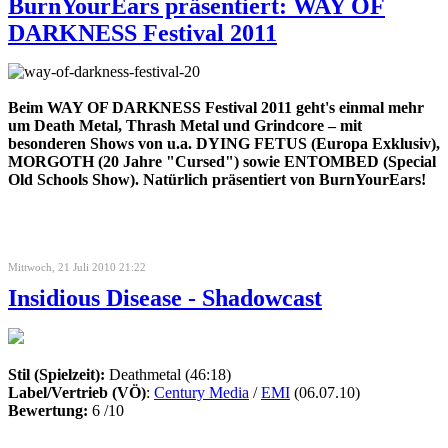
BurnYourEars präsentiert: WAY OF
DARKNESS Festival 2011
Beim WAY OF DARKNESS Festival 2011 geht's einmal mehr
um Death Metal, Thrash Metal und Grindcore – mit
besonderen Shows von u.a. DYING FETUS (Europa Exklusiv),
MORGOTH (20 Jahre "Cursed") sowie ENTOMBED (Special
Old Schools Show). Natürlich präsentiert von BurnYourEars!
Mittwoch, 21 Juli 2010 21:22
Insidious Disease - Shadowcast
Stil (Spielzeit):
Deathmetal (46:18)
Label/Vertrieb (VÖ)
:
Century Media
/
EMI
(06.07.10)
Bewertung:
6 /10