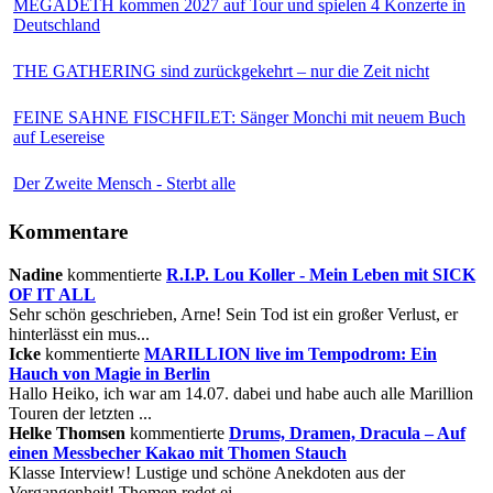
MEGADETH kommen 2027 auf Tour und spielen 4 Konzerte in
Deutschland
THE GATHERING sind zurückgekehrt – nur die Zeit nicht
FEINE SAHNE FISCHFILET: Sänger Monchi mit neuem Buch
auf Lesereise
Der Zweite Mensch - Sterbt alle
Kommentare
Nadine
kommentierte
R.I.P. Lou Koller - Mein Leben mit SICK
OF IT ALL
Sehr schön geschrieben, Arne! Sein Tod ist ein großer Verlust, er
hinterlässt ein mus...
Icke
kommentierte
MARILLION live im Tempodrom: Ein
Hauch von Magie in Berlin
Hallo Heiko, ich war am 14.07. dabei und habe auch alle Marillion
Touren der letzten ...
Helke Thomsen
kommentierte
Drums, Dramen, Dracula – Auf
einen Messbecher Kakao mit Thomen Stauch
Klasse Interview! Lustige und schöne Anekdoten aus der
Vergangenheit! Thomen redet ei...