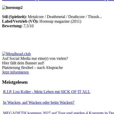
Stil (Spielzeit):
Metalcore / Deathmetal / Deathcore / Thrash...
Label/Vertrieb (VÖ):
Hornsup magazine (2011)
Bewertung:
7,5/10
Auf Social Media nur eine(r) von vielen?
Hier fällt dein Banner auf!
Platzierung flexibel – nach Absprache
Jetzt informieren
Meistgelesen
R.I.P. Lou Koller - Mein Leben mit SICK OF IT ALL
In Wacken, auf Wacken oder beim Wacken?
MEGADETH kommen 2027 auf Tour und spielen 4 Konzerte in Deu