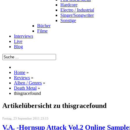
Hardcore
Electro / Industrial
Singer/Songwriter
Sonstige
Bücher
Filme
Interviews
Live
Blog
Home
»
Reviews
»
Alben / Genres
»
Death Metal
»
thisgracefound
Artikelübersicht zu thisgracefound
Freitag, 23 September 2011 23:15
V.A. -Hornsup Attack Vol.2 Online Sample