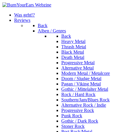
Was geht!?
Reviews
Back
Alben / Genres
Back
Heavy Metal
Thrash Metal
Black Metal
Death Metal
Progressive Metal
Alternative Metal
Modern Metal / Metalcore
Doom / Sludge Metal
Pagan / Viking Metal
Gothic / Mittelalter Metal
Rock / Hard Rock
Southern/Jam/Blues Rock
Alternative Rock / Indie
Progressive Rock
Punk Rock
Gothic / Dark Rock
Stoner Rock
Post Rock/Metal