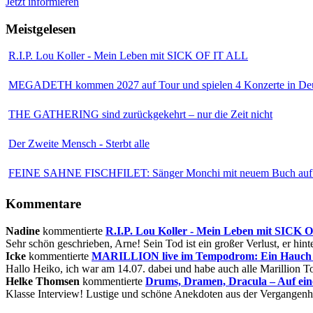
Jetzt informieren
Meistgelesen
R.I.P. Lou Koller - Mein Leben mit SICK OF IT ALL
MEGADETH kommen 2027 auf Tour und spielen 4 Konzerte in Deu
THE GATHERING sind zurückgekehrt – nur die Zeit nicht
Der Zweite Mensch - Sterbt alle
FEINE SAHNE FISCHFILET: Sänger Monchi mit neuem Buch auf 
Kommentare
Nadine
kommentierte
R.I.P. Lou Koller - Mein Leben mit SICK
Sehr schön geschrieben, Arne! Sein Tod ist ein großer Verlust, er hinte
Icke
kommentierte
MARILLION live im Tempodrom: Ein Hauch v
Hallo Heiko, ich war am 14.07. dabei und habe auch alle Marillion Tou
Helke Thomsen
kommentierte
Drums, Dramen, Dracula – Auf ei
Klasse Interview! Lustige und schöne Anekdoten aus der Vergangenhe