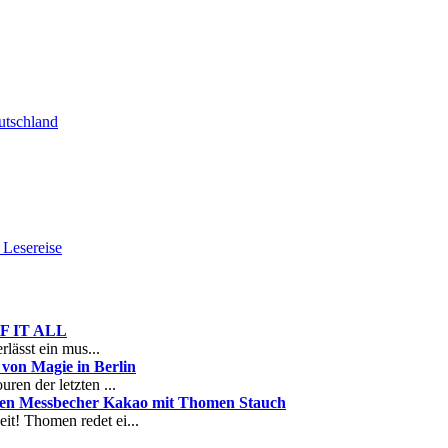
tschland
Lesereise
 OF IT ALL
rlässt ein mus...
on Magie in Berlin
ren der letzten ...
nen Messbecher Kakao mit Thomen Stauch
it! Thomen redet ei...