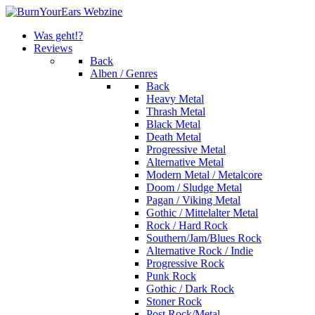
Was geht!?
Reviews
Back
Alben / Genres
Back
Heavy Metal
Thrash Metal
Black Metal
Death Metal
Progressive Metal
Alternative Metal
Modern Metal / Metalcore
Doom / Sludge Metal
Pagan / Viking Metal
Gothic / Mittelalter Metal
Rock / Hard Rock
Southern/Jam/Blues Rock
Alternative Rock / Indie
Progressive Rock
Punk Rock
Gothic / Dark Rock
Stoner Rock
Post Rock/Metal