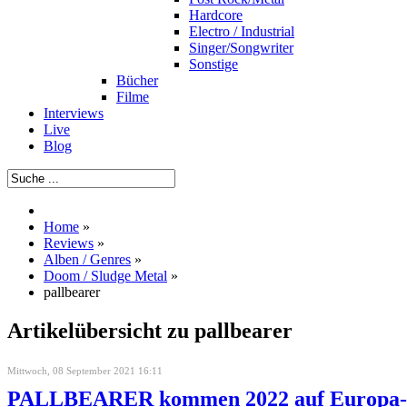
Hardcore
Electro / Industrial
Singer/Songwriter
Sonstige
Bücher
Filme
Interviews
Live
Blog
Home
»
Reviews
»
Alben / Genres
»
Doom / Sludge Metal
»
pallbearer
Artikelübersicht zu pallbearer
Mittwoch, 08 September 2021 16:11
PALLBEARER kommen 2022 auf Europa-