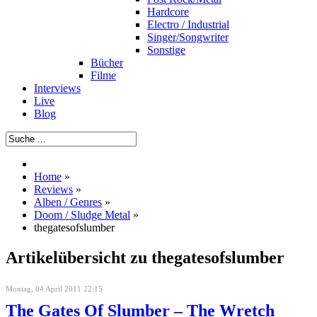
Hardcore
Electro / Industrial
Singer/Songwriter
Sonstige
Bücher
Filme
Interviews
Live
Blog
Home
»
Reviews
»
Alben / Genres
»
Doom / Sludge Metal
»
thegatesofslumber
Artikelübersicht zu thegatesofslumber
Montag, 04 April 2011 22:15
The Gates Of Slumber – The Wretch