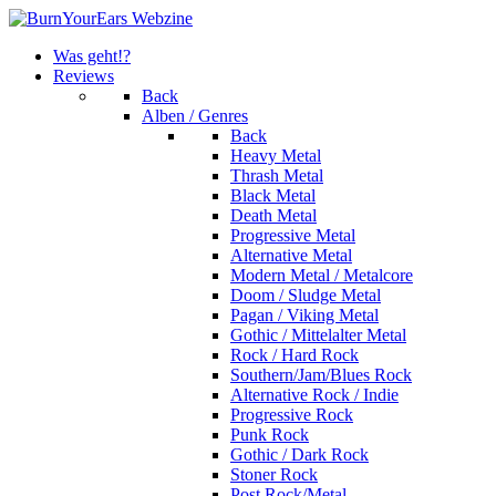
Was geht!?
Reviews
Back
Alben / Genres
Back
Heavy Metal
Thrash Metal
Black Metal
Death Metal
Progressive Metal
Alternative Metal
Modern Metal / Metalcore
Doom / Sludge Metal
Pagan / Viking Metal
Gothic / Mittelalter Metal
Rock / Hard Rock
Southern/Jam/Blues Rock
Alternative Rock / Indie
Progressive Rock
Punk Rock
Gothic / Dark Rock
Stoner Rock
Post Rock/Metal