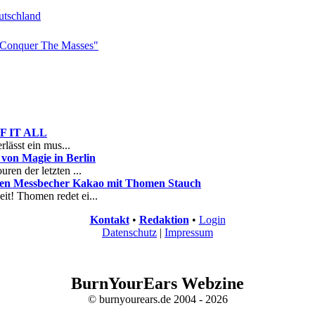
tschland
Conquer The Masses"
 OF IT ALL
rlässt ein mus...
on Magie in Berlin
ren der letzten ...
nen Messbecher Kakao mit Thomen Stauch
it! Thomen redet ei...
Kontakt
•
Redaktion
•
Login
Datenschutz
|
Impressum
BurnYourEars Webzine
© burnyourears.de 2004 - 2026