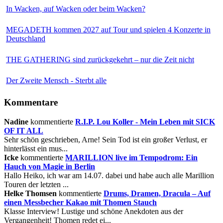
In Wacken, auf Wacken oder beim Wacken?
MEGADETH kommen 2027 auf Tour und spielen 4 Konzerte in
Deutschland
THE GATHERING sind zurückgekehrt – nur die Zeit nicht
Der Zweite Mensch - Sterbt alle
Kommentare
Nadine
kommentierte
R.I.P. Lou Koller - Mein Leben mit SICK
OF IT ALL
Sehr schön geschrieben, Arne! Sein Tod ist ein großer Verlust, er
hinterlässt ein mus...
Icke
kommentierte
MARILLION live im Tempodrom: Ein
Hauch von Magie in Berlin
Hallo Heiko, ich war am 14.07. dabei und habe auch alle Marillion
Touren der letzten ...
Helke Thomsen
kommentierte
Drums, Dramen, Dracula – Auf
einen Messbecher Kakao mit Thomen Stauch
Klasse Interview! Lustige und schöne Anekdoten aus der
Vergangenheit! Thomen redet ei...