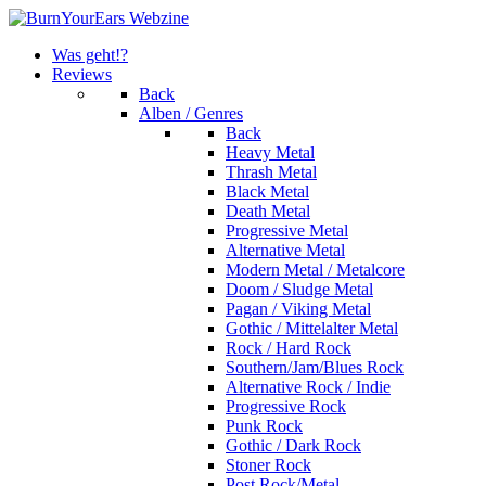
Was geht!?
Reviews
Back
Alben / Genres
Back
Heavy Metal
Thrash Metal
Black Metal
Death Metal
Progressive Metal
Alternative Metal
Modern Metal / Metalcore
Doom / Sludge Metal
Pagan / Viking Metal
Gothic / Mittelalter Metal
Rock / Hard Rock
Southern/Jam/Blues Rock
Alternative Rock / Indie
Progressive Rock
Punk Rock
Gothic / Dark Rock
Stoner Rock
Post Rock/Metal