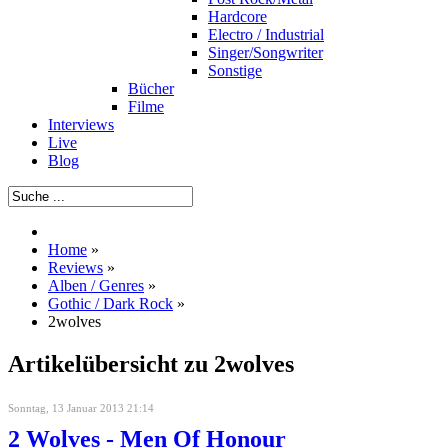
Hardcore
Electro / Industrial
Singer/Songwriter
Sonstige
Bücher
Filme
Interviews
Live
Blog
Home
»
Reviews
»
Alben / Genres
»
Gothic / Dark Rock
»
2wolves
Artikelübersicht zu 2wolves
Sonntag, 13 Januar 2013 21:14
2 Wolves - Men Of Honour