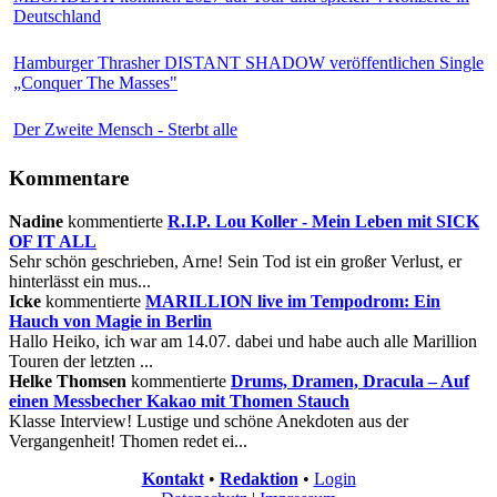
Deutschland
Hamburger Thrasher DISTANT SHADOW veröffentlichen Single
„Conquer The Masses"
Der Zweite Mensch - Sterbt alle
Kommentare
Nadine
kommentierte
R.I.P. Lou Koller - Mein Leben mit SICK
OF IT ALL
Sehr schön geschrieben, Arne! Sein Tod ist ein großer Verlust, er
hinterlässt ein mus...
Icke
kommentierte
MARILLION live im Tempodrom: Ein
Hauch von Magie in Berlin
Hallo Heiko, ich war am 14.07. dabei und habe auch alle Marillion
Touren der letzten ...
Helke Thomsen
kommentierte
Drums, Dramen, Dracula – Auf
einen Messbecher Kakao mit Thomen Stauch
Klasse Interview! Lustige und schöne Anekdoten aus der
Vergangenheit! Thomen redet ei...
Kontakt
•
Redaktion
•
Login