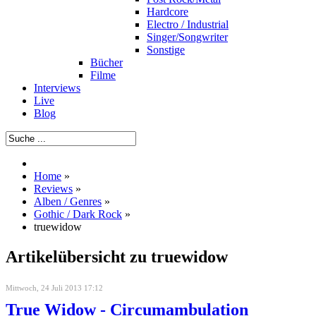
Hardcore
Electro / Industrial
Singer/Songwriter
Sonstige
Bücher
Filme
Interviews
Live
Blog
Home
»
Reviews
»
Alben / Genres
»
Gothic / Dark Rock
»
truewidow
Artikelübersicht zu truewidow
Mittwoch, 24 Juli 2013 17:12
True Widow - Circumambulation