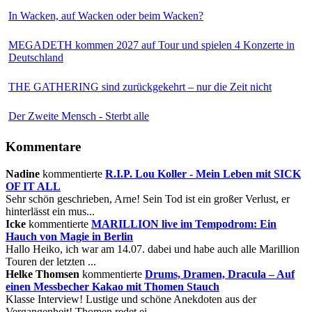
In Wacken, auf Wacken oder beim Wacken?
MEGADETH kommen 2027 auf Tour und spielen 4 Konzerte in
Deutschland
THE GATHERING sind zurückgekehrt – nur die Zeit nicht
Der Zweite Mensch - Sterbt alle
Kommentare
Nadine
kommentierte
R.I.P. Lou Koller - Mein Leben mit SICK
OF IT ALL
Sehr schön geschrieben, Arne! Sein Tod ist ein großer Verlust, er
hinterlässt ein mus...
Icke
kommentierte
MARILLION live im Tempodrom: Ein
Hauch von Magie in Berlin
Hallo Heiko, ich war am 14.07. dabei und habe auch alle Marillion
Touren der letzten ...
Helke Thomsen
kommentierte
Drums, Dramen, Dracula – Auf
einen Messbecher Kakao mit Thomen Stauch
Klasse Interview! Lustige und schöne Anekdoten aus der
Vergangenheit! Thomen redet ei...