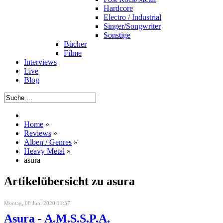
Hardcore
Electro / Industrial
Singer/Songwriter
Sonstige
Bücher
Filme
Interviews
Live
Blog
Home
»
Reviews
»
Alben / Genres
»
Heavy Metal
»
asura
Artikelübersicht zu asura
Montag, 08 Juni 2020 11:37
Asura - A.M.S.S.P.A.