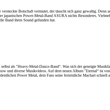
ne versteckte Botschaft vermutet, der täuscht sich ganz gewaltig. Den
s der japanischen Power-Metal-Band ASURA nichts Besonderes. Vielmehr 
 die Band ihren Sound gefunden hat.
 selbst als "Heavy-Metal-Dance-Band“. Was sich der geneigte Musikfan d
-Show und diverse Musikvideos. Auf dem neuen Album "Eternal“ ist von
ordentlichen Power Metal, dem Fans seine fernöstliche Machart schnell 