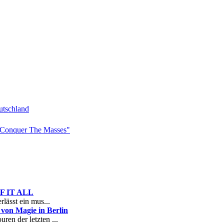
tschland
Conquer The Masses"
 OF IT ALL
rlässt ein mus...
on Magie in Berlin
ren der letzten ...