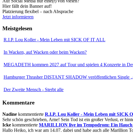
Auf Social Media nur eine(r) von vielen?
Hier fällt dein Banner auf!
Platzierung flexibel – nach Absprache
Jetzt informieren
Meistgelesen
R.I.P. Lou Koller - Mein Leben mit SICK OF IT ALL
In Wacken, auf Wacken oder beim Wacken?
MEGADETH kommen 2027 auf Tour und spielen 4 Konzerte in Deu
Hamburger Thrasher DISTANT SHADOW veröffentlichen Single „
Der Zweite Mensch - Sterbt alle
Kommentare
Nadine
kommentierte
R.I.P. Lou Koller - Mein Leben mit SICK
Sehr schön geschrieben, Arne! Sein Tod ist ein großer Verlust, er hinte
Icke
kommentierte
MARILLION live im Tempodrom: Ein Hauch v
Hallo Heiko, ich war am 14.07. dabei und habe auch alle Marillion Tou