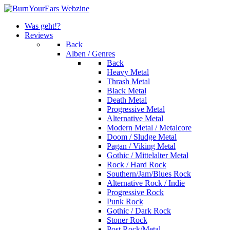
Was geht!?
Reviews
Back
Alben / Genres
Back
Heavy Metal
Thrash Metal
Black Metal
Death Metal
Progressive Metal
Alternative Metal
Modern Metal / Metalcore
Doom / Sludge Metal
Pagan / Viking Metal
Gothic / Mittelalter Metal
Rock / Hard Rock
Southern/Jam/Blues Rock
Alternative Rock / Indie
Progressive Rock
Punk Rock
Gothic / Dark Rock
Stoner Rock
Post Rock/Metal