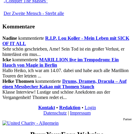
„Conquer The Masses"
Der Zweite Mensch - Sterbt alle
Kommentare
Nadine
kommentierte
R.I.P. Lou Koller - Mein Leben mit SICK
OF IT ALL
Sehr schön geschrieben, Arne! Sein Tod ist ein großer Verlust, er
hinterlässt ein mus...
Icke
kommentierte
MARILLION live im Tempodrom: Ein
Hauch von Magie in Berlin
Hallo Heiko, ich war am 14.07. dabei und habe auch alle Marillion
Touren der letzten ...
Helke Thomsen
kommentierte
Drums, Dramen, Dracula – Auf
einen Messbecher Kakao mit Thomen Stauch
Klasse Interview! Lustige und schöne Anekdoten aus der
Vergangenheit! Thomen redet ei...
Kontakt
•
Redaktion
•
Login
Datenschutz
|
Impressum
Partner