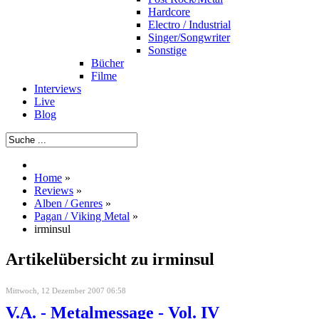
Hardcore
Electro / Industrial
Singer/Songwriter
Sonstige
Bücher
Filme
Interviews
Live
Blog
Home
»
Reviews
»
Alben / Genres
»
Pagan / Viking Metal
»
irminsul
Artikelübersicht zu irminsul
Mittwoch, 12 Dezember 2007 06:58
V.A. - Metalmessage - Vol. IV