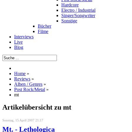
Hardcore
Electro / Industrial
Singer/Songwriter
Sonstige
Bücher
Filme
Interviews
Live
Blog
Home
»
Reviews
»
Alben / Genres
»
Post Rock/Metal
»
mt
Artikelübersicht zu mt
Sonntag, 15 April 2007 21:17
Mt. - Lethologica