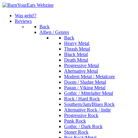
Was geht!?
Reviews
Back
Alben / Genres
Back
Heavy Metal
Thrash Metal
Black Metal
Death Metal
Progressive Metal
Alternative Metal
Modern Metal / Metalcore
Doom / Sludge Metal
Pagan / Viking Metal
Gothic / Mittelalter Metal
Rock / Hard Rock
Southern/Jam/Blues Rock
Alternative Rock / Indie
Progressive Rock
Punk Rock
Gothic / Dark Rock
Stoner Rock
Post Rock/Metal