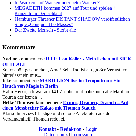
In Wacken, auf Wacken oder beim Wacken?
MEGADETH kommen 2027 auf Tour und spielen 4
Konzerte in Deutschland
Hamburger Thrasher DISTANT SHADOW veröffentlichen
Single „Conquer The Masses"
Der Zweite Mensch - Sterbt alle
Kommentare
Nadine
kommentierte
R.I.P. Lou Koller - Mein Leben mit SICK
OF IT ALL
Sehr schön geschrieben, Arne! Sein Tod ist ein großer Verlust, er
hinterlässt ein mus...
Icke
kommentierte
MARILLION live im Tempodrom: Ein
Hauch von Magie in Berlin
Hallo Heiko, ich war am 14.07. dabei und habe auch alle Marillion
Touren der letzten ...
Helke Thomsen
kommentierte
Drums, Dramen, Dracula – Auf
einen Messbecher Kakao mit Thomen Stauch
Klasse Interview! Lustige und schöne Anekdoten aus der
Vergangenheit! Thomen redet ei...
Kontakt
•
Redaktion
•
Login
Datenschutz
|
Impressum