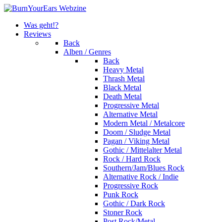
Was geht!?
Reviews
Back
Alben / Genres
Back
Heavy Metal
Thrash Metal
Black Metal
Death Metal
Progressive Metal
Alternative Metal
Modern Metal / Metalcore
Doom / Sludge Metal
Pagan / Viking Metal
Gothic / Mittelalter Metal
Rock / Hard Rock
Southern/Jam/Blues Rock
Alternative Rock / Indie
Progressive Rock
Punk Rock
Gothic / Dark Rock
Stoner Rock
Post Rock/Metal