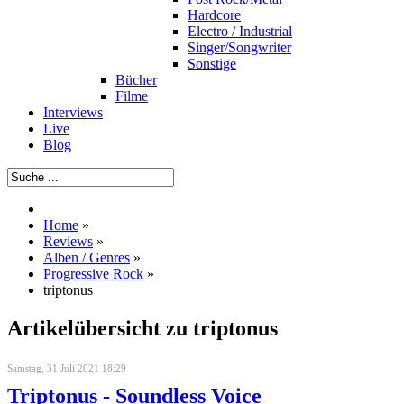
Hardcore
Electro / Industrial
Singer/Songwriter
Sonstige
Bücher
Filme
Interviews
Live
Blog
Home
»
Reviews
»
Alben / Genres
»
Progressive Rock
»
triptonus
Artikelübersicht zu triptonus
Samstag, 31 Juli 2021 18:29
Triptonus - Soundless Voice