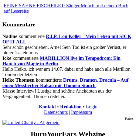
FEINE SAHNE FISCHFILET: Sänger Monchi mit neuem Buch
auf Lesereise
Kommentare
Nadine
kommentierte
R.I.P. Lou Koller - Mein Leben mit SICK
OF IT ALL
Sehr schön geschrieben, Arne! Sein Tod ist ein großer Verlust, er
hinterlässt ein mus...
Icke
kommentierte
MARILLION live im Tempodrom: Ein
Hauch von Magie in Berlin
Hallo Heiko, ich war am 14.07. dabei und habe auch alle Marillion
Touren der letzten ...
Helke Thomsen
kommentierte
Drums, Dramen, Dracula – Auf
einen Messbecher Kakao mit Thomen Stauch
Klasse Interview! Lustige und schöne Anekdoten aus der
Vergangenheit! Thomen redet ei...
Kontakt
•
Redaktion
•
Login
Datenschutz
|
Impressum
Partner
BurnYourEars Webzine