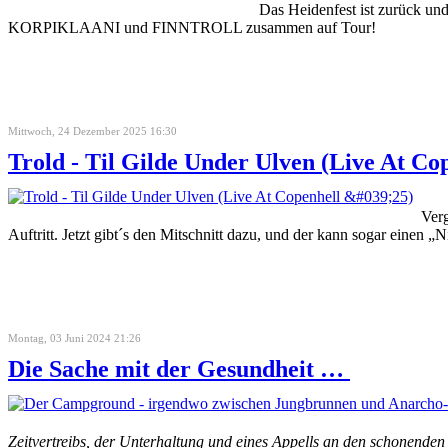
Das Heidenfest ist zurück und
KORPIKLAANI und FINNTROLL zusammen auf Tour!
Mittwoch, 24 Dezember 2025 16:30
Trold - Til Gilde Under Ulven (Live At Cop
Ver
Auftritt. Jetzt gibt´s den Mitschnitt dazu, und der kann sogar einen 
Montag, 03 Juni 2024 21:26
Die Sache mit der Gesundheit …
Zeitvertreibs, der Unterhaltung und eines Appells an den schonend