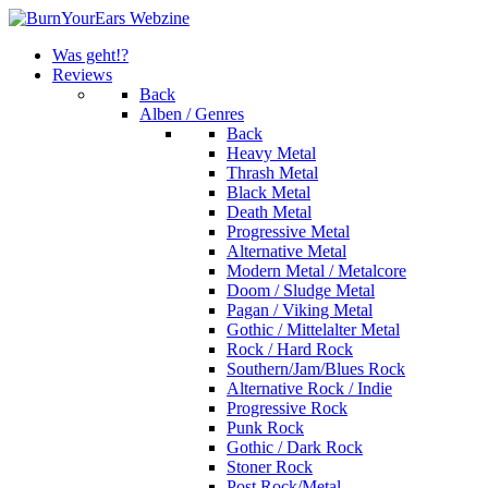
Was geht!?
Reviews
Back
Alben / Genres
Back
Heavy Metal
Thrash Metal
Black Metal
Death Metal
Progressive Metal
Alternative Metal
Modern Metal / Metalcore
Doom / Sludge Metal
Pagan / Viking Metal
Gothic / Mittelalter Metal
Rock / Hard Rock
Southern/Jam/Blues Rock
Alternative Rock / Indie
Progressive Rock
Punk Rock
Gothic / Dark Rock
Stoner Rock
Post Rock/Metal