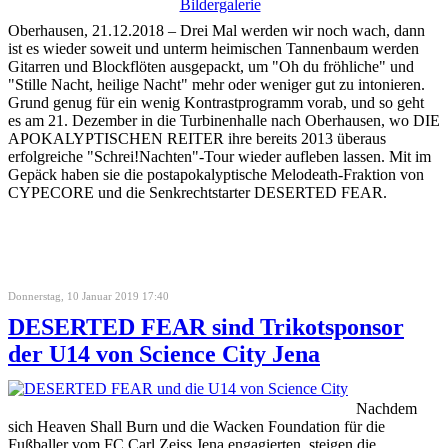
Oberhausen, 21.12.2018 – Drei Mal werden wir noch wach, dann
ist es wieder soweit und unterm heimischen Tannenbaum werden
Gitarren und Blockflöten ausgepackt, um "Oh du fröhliche" und
"Stille Nacht, heilige Nacht" mehr oder weniger gut zu intonieren.
Grund genug für ein wenig Kontrastprogramm vorab, und so geht
es am 21. Dezember in die Turbinenhalle nach Oberhausen, wo DIE
APOKALYPTISCHEN REITER ihre bereits 2013 überaus
erfolgreiche "Schrei!Nachten"-Tour wieder aufleben lassen. Mit im
Gepäck haben sie die postapokalyptische Melodeath-Fraktion von
CYPECORE und die Senkrechtstarter DESERTED FEAR.
Donnerstag, 10 Januar 2019 17:40
DESERTED FEAR sind Trikotsponsor
der U14 von Science City Jena
Nachdem
sich Heaven Shall Burn und die Wacken Foundation für die
Fußballer vom FC Carl Zeiss Jena engagierten, steigen die