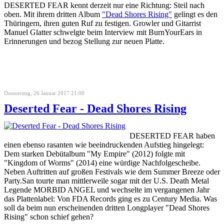
DESERTED FEAR kennt derzeit nur eine Richtung: Steil nach
oben. Mit ihrem dritten Album
"Dead Shores Rising"
gelingt es den
Thüringern, ihren guten Ruf zu festigen. Growler und Gitarrist
Manuel Glatter schwelgte beim Interview mit BurnYourEars in
Erinnerungen und bezog Stellung zur neuen Platte.
Donnerstag, 26 Januar 2017 21:00
Deserted Fear - Dead Shores Rising
DESERTED FEAR haben
einen ebenso rasanten wie beeindruckenden Aufstieg hingelegt:
Dem starken Debütalbum "My Empire" (2012) folgte mit
"Kingdom of Worms" (2014) eine würdige Nachfolgescheibe.
Neben Auftritten auf großen Festivals wie dem Summer Breeze oder
Party.San tourte man mittlerweile sogar mit der U.S. Death Metal
Legende MORBID ANGEL und wechselte im vergangenen Jahr
das Plattenlabel: Von FDA Records ging es zu Century Media. Was
soll da beim nun erscheinenden dritten Longplayer "Dead Shores
Rising" schon schief gehen?