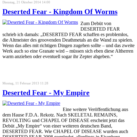
Dienstag, 21 Oktober 2014 14:00
Deserted Fear - Kingdom Of Worms
Zum Debüt von
DESERTED FEAR
schrieb ich damals: „DESERTED FEAR schaffen es problemlos,
die Altmeister des groovenden Deathmetals an die Wand zu spielen.
Wenn das alles mit richtigen Dingen zugehen sollte – und das zweite
Werk auch so eine Granate wird – müssen sich eben diese Altherren
warm anziehen oder eventuell sogar ihr Zepter abgeben.“
Montag, 11 Februar 2013 11:28
Deserted Fear - My Empire
Eine weitere Veröffentlichung aus
dem Hause F.D.A. Rekotz. Nach SKELETAL REMAINS,
REVOLTING und CHAPEL OF DISEASE erscheint jetzt das
Debüt „My Empire“ von einer weiteren deutschen Band,
DESERTED FEAR. Wie CHAPEL OF DISEASE wurden auch
DESERTED FEAR 2008 gegründet, allerdings in Eisenberg.