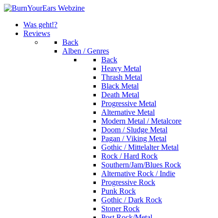
Was geht!?
Reviews
Back
Alben / Genres
Back
Heavy Metal
Thrash Metal
Black Metal
Death Metal
Progressive Metal
Alternative Metal
Modern Metal / Metalcore
Doom / Sludge Metal
Pagan / Viking Metal
Gothic / Mittelalter Metal
Rock / Hard Rock
Southern/Jam/Blues Rock
Alternative Rock / Indie
Progressive Rock
Punk Rock
Gothic / Dark Rock
Stoner Rock
Post Rock/Metal