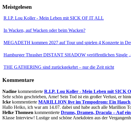
Meistgelesen
R.I.P. Lou Koller - Mein Leben mit SICK OF IT ALL
In Wacken, auf Wacken oder beim Wacken?
MEGADETH kommen 2027 auf Tour und spielen 4 Konzerte in Deu
Hamburger Thrasher DISTANT SHADOW veröffentlichen Single „
THE GATHERING sind zurückgekehrt – nur die Zeit nicht
Kommentare
Nadine
kommentierte
R.I.P. Lou Koller - Mein Leben mit SICK
Sehr schön geschrieben, Arne! Sein Tod ist ein großer Verlust, er hinte
Icke
kommentierte
MARILLION live im Tempodrom: Ein Hauch v
Hallo Heiko, ich war am 14.07. dabei und habe auch alle Marillion Tou
Helke Thomsen
kommentierte
Drums, Dramen, Dracula – Auf ei
Klasse Interview! Lustige und schöne Anekdoten aus der Vergangenhe