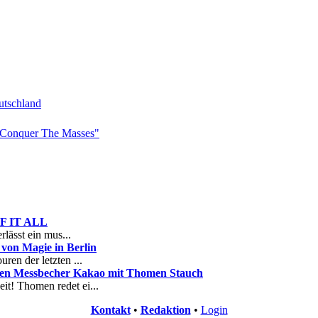
tschland
Conquer The Masses"
 OF IT ALL
rlässt ein mus...
on Magie in Berlin
ren der letzten ...
nen Messbecher Kakao mit Thomen Stauch
it! Thomen redet ei...
Kontakt
•
Redaktion
•
Login