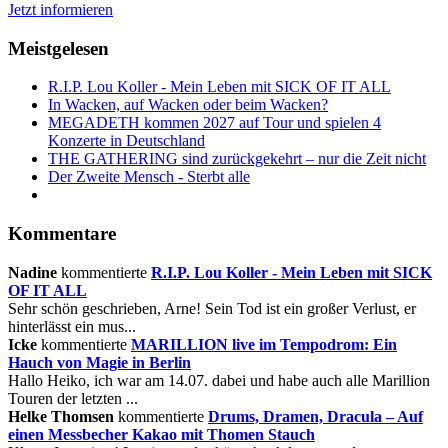
Jetzt informieren
Meistgelesen
R.I.P. Lou Koller - Mein Leben mit SICK OF IT ALL
In Wacken, auf Wacken oder beim Wacken?
MEGADETH kommen 2027 auf Tour und spielen 4
Konzerte in Deutschland
THE GATHERING sind zurückgekehrt – nur die Zeit nicht
Der Zweite Mensch - Sterbt alle
Kommentare
Nadine
kommentierte
R.I.P. Lou Koller - Mein Leben mit SICK
OF IT ALL
Sehr schön geschrieben, Arne! Sein Tod ist ein großer Verlust, er
hinterlässt ein mus...
Icke
kommentierte
MARILLION live im Tempodrom: Ein
Hauch von Magie in Berlin
Hallo Heiko, ich war am 14.07. dabei und habe auch alle Marillion
Touren der letzten ...
Helke Thomsen
kommentierte
Drums, Dramen, Dracula – Auf
einen Messbecher Kakao mit Thomen Stauch