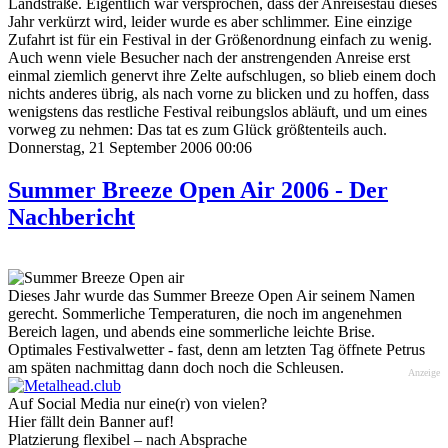
Landstraße. Eigentlich war versprochen, dass der Anreisestau dieses
Jahr verkürzt wird, leider wurde es aber schlimmer. Eine einzige
Zufahrt ist für ein Festival in der Größenordnung einfach zu wenig.
Auch wenn viele Besucher nach der anstrengenden Anreise erst
einmal ziemlich genervt ihre Zelte aufschlugen, so blieb einem doch
nichts anderes übrig, als nach vorne zu blicken und zu hoffen, dass
wenigstens das restliche Festival reibungslos abläuft, und um eines
vorweg zu nehmen: Das tat es zum Glück größtenteils auch.
Donnerstag, 21 September 2006 00:06
Summer Breeze Open Air 2006 - Der
Nachbericht
Dieses Jahr wurde das Summer Breeze Open Air seinem Namen
gerecht. Sommerliche Temperaturen, die noch im angenehmen
Bereich lagen, und abends eine sommerliche leichte Brise.
Optimales Festivalwetter - fast, denn am letzten Tag öffnete Petrus
am späten nachmittag dann doch noch die Schleusen.
Anzeige
Auf Social Media nur eine(r) von vielen?
Hier fällt dein Banner auf!
Platzierung flexibel – nach Absprache