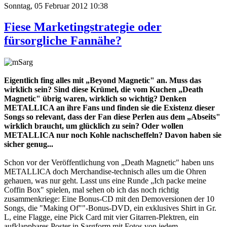
Sonntag, 05 Februar 2012 10:38
Fiese Marketingstrategie oder
fürsorgliche Fannähe?
Eigentlich fing alles mit „Beyond Magnetic" an. Muss das
wirklich sein? Sind diese Krümel, die vom Kuchen „Death
Magnetic" übrig waren, wirklich so wichtig? Denken
METALLICA an ihre Fans und finden sie die Existenz dieser
Songs so relevant, dass der Fan diese Perlen aus dem „Abseits"
wirklich braucht, um glücklich zu sein? Oder wollen
METALLICA nur noch Kohle nachscheffeln? Davon haben sie
sicher genug...
Schon vor der Veröffentlichung von „Death Magnetic" haben uns
METALLICA doch Merchandise-technisch alles um die Ohren
gehauen, was nur geht. Lasst uns eine Runde „Ich packe meine
Coffin Box" spielen, mal sehen ob ich das noch richtig
zusammenkriege: Eine Bonus-CD mit den Demoversionen der 10
Songs, die "Making Of""-Bonus-DVD, ein exklusives Shirt in Gr.
L, eine Flagge, eine Pick Card mit vier Gitarren-Plektren, ein
aufklappbares Poster in Sargform mit Fotos von jedem