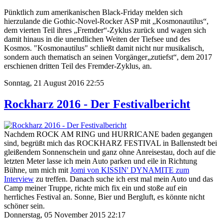
Pünktlich zum amerikanischen Black-Friday melden sich
hierzulande die Gothic-Novel-Rocker ASP mit „Kosmonautilus“,
dem vierten Teil ihres „Fremder“-Zyklus zurück und wagen sich
damit hinaus in die unendlichen Weiten der Tiefsee und des
Kosmos. "Kosmonautilus" schließt damit nicht nur musikalisch,
sondern auch thematisch an seinen Vorgänger„zutiefst“, dem 2017
erschienen dritten Teil des Fremder-Zyklus, an.
Sonntag, 21 August 2016 22:55
Rockharz 2016 - Der Festivalbericht
Nachdem ROCK AM RING und HURRICANE baden gegangen
sind, begrüßt mich das ROCKHARZ FESTIVAL in Ballenstedt bei
gleißendem Sonnenschein und ganz ohne Anreisestau, doch auf die
letzten Meter lasse ich mein Auto parken und eile in Richtung
Bühne, um mich mit
Jomi von KISSIN' DYNAMITE zum
Interview
zu treffen. Danach suche ich erst mal mein Auto und das
Camp meiner Truppe, richte mich fix ein und stoße auf ein
herrliches Festival an. Sonne, Bier und Bergluft, es könnte nicht
schöner sein.
Donnerstag, 05 November 2015 22:17