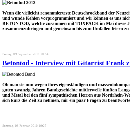
Wenn die vielleicht renommierteste Deutschrockband der Neuzei
und wunde Kehlen vorprogrammiert und wir können es uns nicht 
BETONTOD, welche zusammen mit TOXPACK im Mai dieses Jahres
zusammenzubringen und gemeinsam bis zum Umfallen feiern zu l
Freitag, 09 September 2011 20:54
Betontod - Interview mit Gitarrist Frank 
Ob man sie nun wegen ihres eigenständigen und masseninkompatib
guten zwanzig Jahren Bandgeschichte mittlerweile fünften Lan
und Metal bei den fünf sympathischen Herren aus Nordrhein-Westf
sich kurz die Zeit zu nehmen, mir ein paar Fragen zu beantwort
Samstag, 06 Februar 2010 19:27