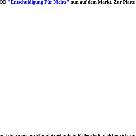
NTOD
"Entschuldigung Für Nichts"
nun auf dem Markt. Zur Platte
im Jahr zuvor am Flugplatzgelände in Ballenstedt, welches sich am