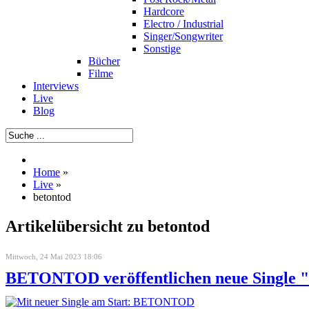
Hardcore
Electro / Industrial
Singer/Songwriter
Sonstige
Bücher
Filme
Interviews
Live
Blog
Home
»
Live
»
betontod
Artikelübersicht zu betontod
Mittwoch, 24 Mai 2023 18:06
BETONTOD veröffentlichen neue Single "