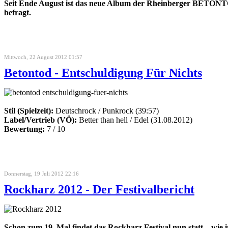
Seit Ende August ist das neue Album der Rheinberger BETO
befragt.
Mittwoch, 22 August 2012 01:57
Betontod - Entschuldigung Für Nichts
Stil (Spielzeit):
Deutschrock / Punkrock (39:57)
Label/Vertrieb (VÖ):
Better than hell / Edel (31.08.2012)
Bewertung:
7 / 10
Donnerstag, 19 Juli 2012 22:16
Rockharz 2012 - Der Festivalbericht
Schon zum 19. Mal findet das Rockharz Festival nun statt – wie 