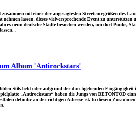
t zusammen mit einer der angesagtesten Streetcoregrößen des Lan
nehmen lassen, dieses vielversprechende Event zu unterstützen u
 neun deutsche Städte besuchen werden, um dort Punks, Skins
assen...
zum Album 'Antirockstars'
len Stils liebt oder aufgrund der durchgehenden Eingängigkeit i
gspielplatte „Antirockstars“ haben die Jungs von BETONTOD ein
alen definitiv an der richtigen Adresse ist. In diesem Zusammenh
en.