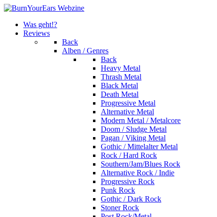
Was geht!?
Reviews
Back
Alben / Genres
Back
Heavy Metal
Thrash Metal
Black Metal
Death Metal
Progressive Metal
Alternative Metal
Modern Metal / Metalcore
Doom / Sludge Metal
Pagan / Viking Metal
Gothic / Mittelalter Metal
Rock / Hard Rock
Southern/Jam/Blues Rock
Alternative Rock / Indie
Progressive Rock
Punk Rock
Gothic / Dark Rock
Stoner Rock
Post Rock/Metal