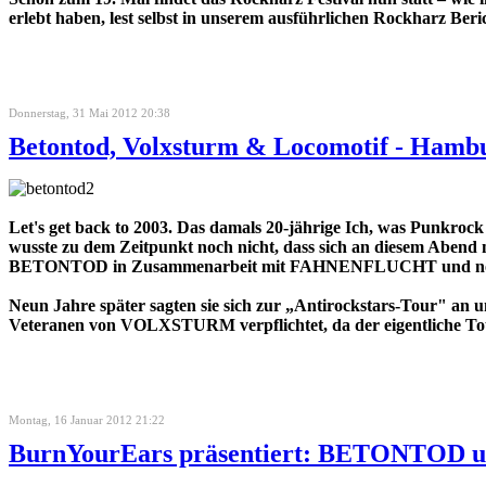
erlebt haben, lest selbst in unserem ausführlichen Rockharz Beri
Donnerstag, 31 Mai 2012 20:38
Betontod, Volxsturm & Locomotif - Hamb
Let's get back to 2003. Das damals 20-jährige Ich, was Punkroc
wusste zu dem Zeitpunkt noch nicht, dass sich an diesem Abend 
BETONTOD in Zusammenarbeit mit FAHNENFLUCHT und noch ein pa
Neun Jahre später sagten sie sich zur „Antirockstars-Tour" a
Veteranen von VOLXSTURM verpflichtet, da der eigentliche T
Montag, 16 Januar 2012 21:22
BurnYourEars präsentiert: BETONTOD u