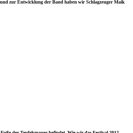
 und zur Entwicklung der Band haben wir Schlagzeuger Maik
 Fuße der Teufelsmauer befindet. Wie wir das Festival 2012