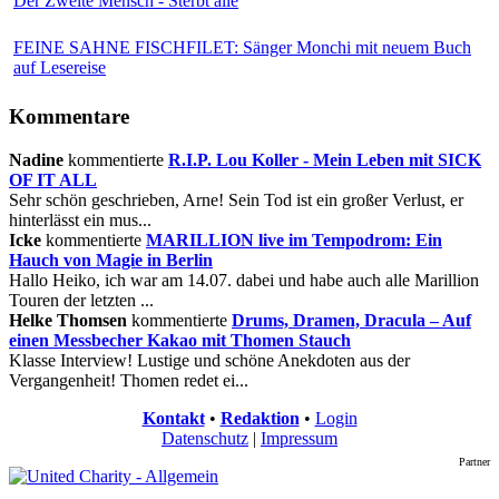
Der Zweite Mensch - Sterbt alle
FEINE SAHNE FISCHFILET: Sänger Monchi mit neuem Buch
auf Lesereise
Kommentare
Nadine
kommentierte
R.I.P. Lou Koller - Mein Leben mit SICK
OF IT ALL
Sehr schön geschrieben, Arne! Sein Tod ist ein großer Verlust, er
hinterlässt ein mus...
Icke
kommentierte
MARILLION live im Tempodrom: Ein
Hauch von Magie in Berlin
Hallo Heiko, ich war am 14.07. dabei und habe auch alle Marillion
Touren der letzten ...
Helke Thomsen
kommentierte
Drums, Dramen, Dracula – Auf
einen Messbecher Kakao mit Thomen Stauch
Klasse Interview! Lustige und schöne Anekdoten aus der
Vergangenheit! Thomen redet ei...
Kontakt
•
Redaktion
•
Login
Datenschutz
|
Impressum
Partner