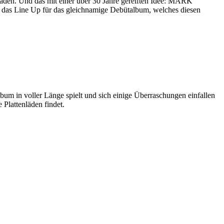
den. Und das mit einer über 30 Jahre gereiften Idee: MARK
as Line Up für das gleichnamige Debütalbum, welches diesen
um in voller Länge spielt und sich einige Überraschungen einfallen
 Plattenläden findet.