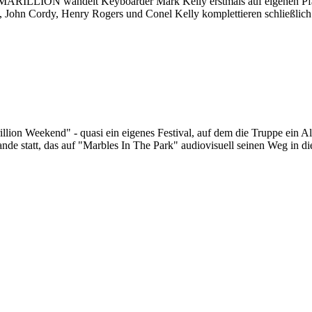
 MARILLION wandelt Keyboarder Mark Kelly erstmals auf eigenen Pfa
 Cordy, Henry Rogers und Conel Kelly komplettieren schließlich d
ion Weekend" - quasi ein eigenes Festival, auf dem die Truppe ein Alb
de statt, das auf "Marbles In The Park" audiovisuell seinen Weg in die