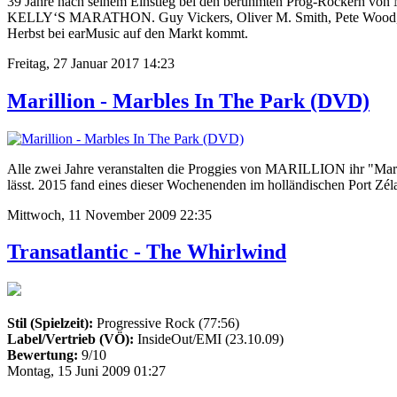
39 Jahre nach seinem Einstieg bei den berühmten Prog-Rockern von
KELLY‘S MARATHON. Guy Vickers, Oliver M. Smith, Pete Wood, John
Herbst bei earMusic auf den Markt kommt.
Freitag, 27 Januar 2017 14:23
Marillion - Marbles In The Park (DVD)
Alle zwei Jahre veranstalten die Proggies von MARILLION ihr "Marill
lässt. 2015 fand eines dieser Wochenenden im holländischen Port Zélan
Mittwoch, 11 November 2009 22:35
Transatlantic - The Whirlwind
Stil (Spielzeit):
Progressive Rock (77:56)
Label/Vertrieb (VÖ):
InsideOut/EMI (23.10.09)
Bewertung:
9/10
Montag, 15 Juni 2009 01:27