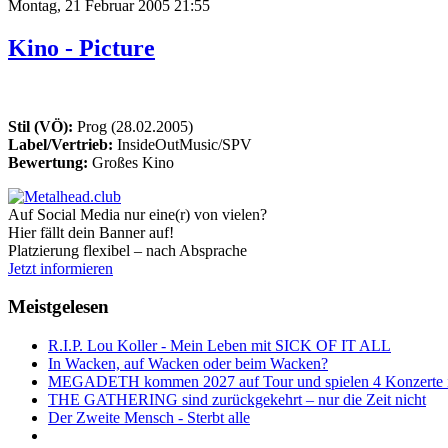
Montag, 21 Februar 2005 21:55
Kino - Picture
Stil (VÖ):
Prog (28.02.2005)
Label/Vertrieb:
InsideOutMusic/SPV
Bewertung:
Großes Kino
Auf Social Media nur eine(r) von vielen?
Hier fällt dein Banner auf!
Platzierung flexibel – nach Absprache
Jetzt informieren
Meistgelesen
R.I.P. Lou Koller - Mein Leben mit SICK OF IT ALL
In Wacken, auf Wacken oder beim Wacken?
MEGADETH kommen 2027 auf Tour und spielen 4 Konzerte i
THE GATHERING sind zurückgekehrt – nur die Zeit nicht
Der Zweite Mensch - Sterbt alle