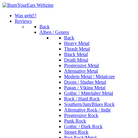
Was geht!?
Reviews
Back
Alben / Genres
Back
Heavy Metal
Thrash Metal
Black Metal
Death Metal
Progressive Metal
Alternative Metal
Modern Metal / Metalcore
Doom / Sludge Metal
Pagan / Viking Metal
Gothic / Mittelalter Metal
Rock / Hard Rock
Southern/Jam/Blues Rock
Alternative Rock / Indie
Progressive Rock
Punk Rock
Gothic / Dark Rock
Stoner Rock
Post Rock/Metal