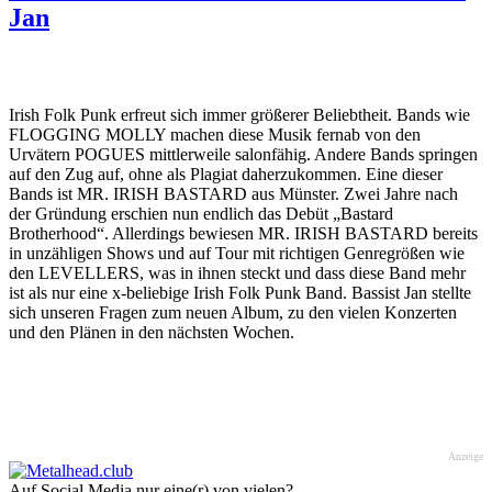
Jan
Irish Folk Punk erfreut sich immer größerer Beliebtheit. Bands wie
FLOGGING MOLLY machen diese Musik fernab von den
Urvätern POGUES mittlerweile salonfähig. Andere Bands springen
auf den Zug auf, ohne als Plagiat daherzukommen. Eine dieser
Bands ist MR. IRISH BASTARD aus Münster. Zwei Jahre nach
der Gründung erschien nun endlich das Debüt „Bastard
Brotherhood“. Allerdings bewiesen MR. IRISH BASTARD bereits
in unzähligen Shows und auf Tour mit richtigen Genregrößen wie
den LEVELLERS, was in ihnen steckt und dass diese Band mehr
ist als nur eine x-beliebige Irish Folk Punk Band. Bassist Jan stellte
sich unseren Fragen zum neuen Album, zu den vielen Konzerten
und den Plänen in den nächsten Wochen.
Anzeige
Auf Social Media nur eine(r) von vielen?