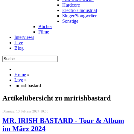
Hardcore
Electro / Industrial
Singer/Songwriter
Sonstige
Bücher
Filme
Interviews
Live
Blog
Home
»
Live
»
mririshbastard
Artikelübersicht zu mririshbastard
Dienstag, 13 Februar 2024 10:58
MR. IRISH BASTARD - Tour & Album
im März 2024