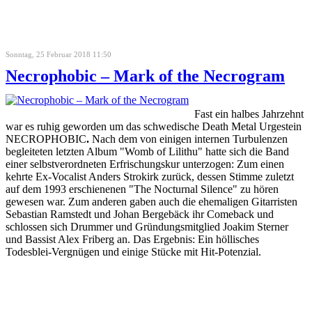
Sonntag, 25 Februar 2018 11:50
Necrophobic – Mark of the Necrogram
Fast ein halbes Jahrzehnt
war es ruhig geworden um das schwedische Death Metal Urgestein
NECROPHOBIC
.
Nach dem von einigen internen Turbulenzen
begleiteten letzten Album "Womb of Lilithu" hatte sich die Band
einer selbstverordneten Erfrischungskur unterzogen: Zum einen
kehrte Ex-Vocalist Anders Strokirk zurück, dessen Stimme zuletzt
auf dem 1993 erschienenen "The Nocturnal Silence" zu hören
gewesen war. Zum anderen gaben auch die ehemaligen Gitarristen
Sebastian Ramstedt und Johan Bergebäck ihr Comeback und
schlossen sich Drummer und Gründungsmitglied Joakim Sterner
und Bassist Alex Friberg an. Das Ergebnis: Ein höllisches
Todesblei-Vergnügen und einige Stücke mit Hit-Potenzial.