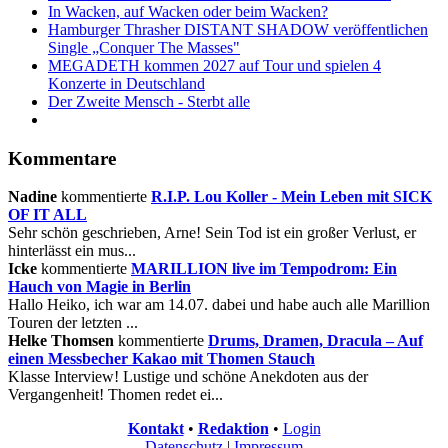
In Wacken, auf Wacken oder beim Wacken?
Hamburger Thrasher DISTANT SHADOW veröffentlichen
Single „Conquer The Masses"
MEGADETH kommen 2027 auf Tour und spielen 4
Konzerte in Deutschland
Der Zweite Mensch - Sterbt alle
Kommentare
Nadine
kommentierte
R.I.P. Lou Koller - Mein Leben mit SICK
OF IT ALL
Sehr schön geschrieben, Arne! Sein Tod ist ein großer Verlust, er
hinterlässt ein mus...
Icke
kommentierte
MARILLION live im Tempodrom: Ein
Hauch von Magie in Berlin
Hallo Heiko, ich war am 14.07. dabei und habe auch alle Marillion
Touren der letzten ...
Helke Thomsen
kommentierte
Drums, Dramen, Dracula – Auf
einen Messbecher Kakao mit Thomen Stauch
Klasse Interview! Lustige und schöne Anekdoten aus der
Vergangenheit! Thomen redet ei...
Kontakt
•
Redaktion
•
Login
Datenschutz
|
Impressum