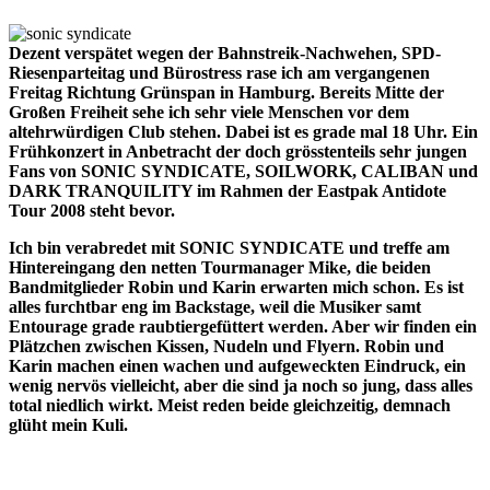
Dezent verspätet wegen der Bahnstreik-Nachwehen, SPD-
Riesenparteitag und Bürostress rase ich am vergangenen
Freitag Richtung Grünspan in Hamburg. Bereits Mitte der
Großen Freiheit sehe ich sehr viele Menschen vor dem
altehrwürdigen Club stehen. Dabei ist es grade mal 18 Uhr. Ein
Frühkonzert in Anbetracht der doch grösstenteils sehr jungen
Fans von SONIC SYNDICATE, SOILWORK, CALIBAN und
DARK TRANQUILITY im Rahmen der Eastpak Antidote
Tour 2008 steht bevor.
Ich bin verabredet mit SONIC SYNDICATE und treffe am
Hintereingang den netten Tourmanager Mike, die beiden
Bandmitglieder Robin und Karin erwarten mich schon. Es ist
alles furchtbar eng im Backstage, weil die Musiker samt
Entourage grade raubtiergefüttert werden. Aber wir finden ein
Plätzchen zwischen Kissen, Nudeln und Flyern. Robin und
Karin machen einen wachen und aufgeweckten Eindruck, ein
wenig nervös vielleicht, aber die sind ja noch so jung, dass alles
total niedlich wirkt. Meist reden beide gleichzeitig, demnach
glüht mein Kuli.