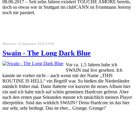
08.06.2017 – Seit zehn Jahren existiert TOUCHÉ AMORÉ bereits,
doch so etwas wie in Stuttgart im clubCANN ist Frontmann Jeremy
noch nie passiert.
Mittwoch, 14 September 2016 19:09
Swain - The Long Dark Blue
Vor ca. 1,5 Jahren habe ich
SWAIN mal live gesehen. Ich
kannte sie vorher nicht – auch wenn mir der Name „THIS
ROUTINE IS HELL“ ein Begriff war. So hießen die Niederländer
nämlich früher mal. Dann flatterte vor kurzem ihr neues Album hier
ein und ich habe mich auf schön gemeinen Hardcore gefreut. Aber
nach den ersten paar Sekunden musste ich tatsächlich meinen Player
überprüfen. Sind das wirklich SWAIN? Denn Hardcore ist das hier
nur sehr, sehr bedingt. Das ist eher... Grunge. Grunge?