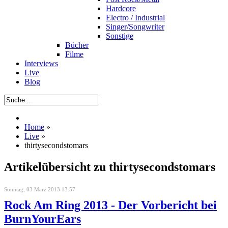
Hardcore
Electro / Industrial
Singer/Songwriter
Sonstige
Bücher
Filme
Interviews
Live
Blog
Home
»
Live
»
thirtysecondstomars
Artikelübersicht zu thirtysecondstomars
Sonntag, 03 März 2013 13:57
Rock Am Ring 2013 - Der Vorbericht bei
BurnYourEars