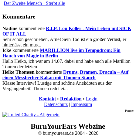
Der Zweite Mensch - Sterbt alle
Kommentare
Nadine
kommentierte
R.I.P. Lou Koller - Mein Leben mit SICK
OF IT ALL
Sehr schön geschrieben, Arne! Sein Tod ist ein großer Verlust, er
hinterlässt ein mus...
Icke
kommentierte
MARILLION live im Tempodrom: Ein
Hauch von Magie in Berlin
Hallo Heiko, ich war am 14.07. dabei und habe auch alle Marillion
Touren der letzten ...
Helke Thomsen
kommentierte
Drums, Dramen, Dracula – Auf
einen Messbecher Kakao mit Thomen Stauch
Klasse Interview! Lustige und schöne Anekdoten aus der
Vergangenheit! Thomen redet ei...
Kontakt
•
Redaktion
•
Login
Datenschutz
|
Impressum
Partner
BurnYourEars Webzine
© burnyourears.de 2004 - 2026