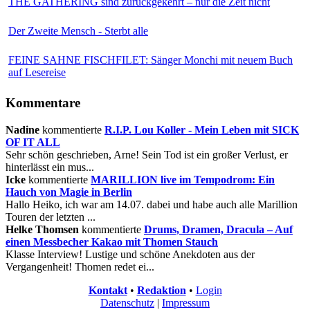
THE GATHERING sind zurückgekehrt – nur die Zeit nicht
Der Zweite Mensch - Sterbt alle
FEINE SAHNE FISCHFILET: Sänger Monchi mit neuem Buch
auf Lesereise
Kommentare
Nadine
kommentierte
R.I.P. Lou Koller - Mein Leben mit SICK
OF IT ALL
Sehr schön geschrieben, Arne! Sein Tod ist ein großer Verlust, er
hinterlässt ein mus...
Icke
kommentierte
MARILLION live im Tempodrom: Ein
Hauch von Magie in Berlin
Hallo Heiko, ich war am 14.07. dabei und habe auch alle Marillion
Touren der letzten ...
Helke Thomsen
kommentierte
Drums, Dramen, Dracula – Auf
einen Messbecher Kakao mit Thomen Stauch
Klasse Interview! Lustige und schöne Anekdoten aus der
Vergangenheit! Thomen redet ei...
Kontakt
•
Redaktion
•
Login
Datenschutz
|
Impressum