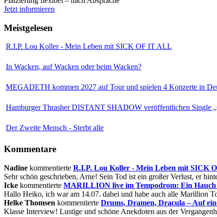
Platzierung flexibel – nach Absprache
Jetzt informieren
Meistgelesen
R.I.P. Lou Koller - Mein Leben mit SICK OF IT ALL
In Wacken, auf Wacken oder beim Wacken?
MEGADETH kommen 2027 auf Tour und spielen 4 Konzerte in Deu
Hamburger Thrasher DISTANT SHADOW veröffentlichen Single „
Der Zweite Mensch - Sterbt alle
Kommentare
Nadine
kommentierte
R.I.P. Lou Koller - Mein Leben mit SICK
Sehr schön geschrieben, Arne! Sein Tod ist ein großer Verlust, er hinte
Icke
kommentierte
MARILLION live im Tempodrom: Ein Hauch v
Hallo Heiko, ich war am 14.07. dabei und habe auch alle Marillion Tou
Helke Thomsen
kommentierte
Drums, Dramen, Dracula – Auf ei
Klasse Interview! Lustige und schöne Anekdoten aus der Vergangenhe