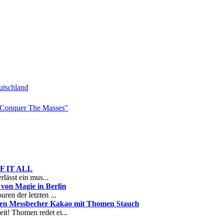
tschland
Conquer The Masses"
 OF IT ALL
rlässt ein mus...
on Magie in Berlin
ren der letzten ...
nen Messbecher Kakao mit Thomen Stauch
it! Thomen redet ei...