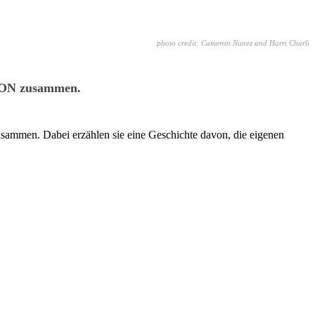
photo credit: Cameron Nunez and Harri Charli
KSON zusammen.
en. Dabei erzählen sie eine Geschichte davon, die eigenen