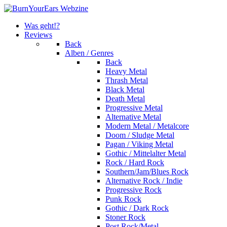
Was geht!?
Reviews
Back
Alben / Genres
Back
Heavy Metal
Thrash Metal
Black Metal
Death Metal
Progressive Metal
Alternative Metal
Modern Metal / Metalcore
Doom / Sludge Metal
Pagan / Viking Metal
Gothic / Mittelalter Metal
Rock / Hard Rock
Southern/Jam/Blues Rock
Alternative Rock / Indie
Progressive Rock
Punk Rock
Gothic / Dark Rock
Stoner Rock
Post Rock/Metal