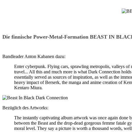
Die finnische Power-Metal-Formation BEAST IN BLACK
Bandleader Anton Kabanen dazu:
Enter cyberpunk. Flying cars, sprawling metropolis, valleys of ne
travel... All this and much more is what Dark Connection hold
essentially served as sources of inspiration, as well as the im
heavy impact of Berserk, the manga and anime creation of Kent
Kentaro Miura
.
Bezüglich des Artworks:
The instantly captivating album artwork was once again done by
between the Beast and the drop-dead gorgeous femme fatale gyn
moral level. They say a picture is worth a thousand words, well, 