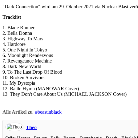
"Dark Connection" wird am 29. Oktober 2021 via Nuclear Blast veröf
Tracklist
1. Blade Runner
2. Bella Donna
3. Highway To Mars
4. Hardcore
5. One Night In Tokyo
6. Moonlight Rendezvous
7. Revengeance Machine
8. Dark New World
9. To The Last Drop Of Blood
10. Broken Survivors
11. My Dystopia
12. Battle Hymn (MANOWAR Cover)
13. They Don't Care About Us (MICHAEL JACKSON Cover)
Alle Artikel zu
beastinblack
Theo