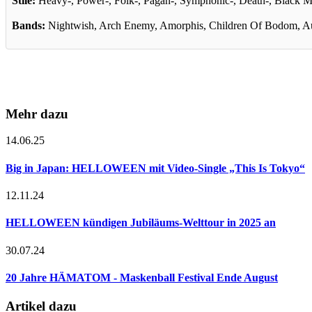
Stile:
Heavy-, Power-, Folk-, Pagan-, Symphonic-, Death-, Black M
Bands:
Nightwish, Arch Enemy, Amorphis, Children Of Bodom, Audn
Mehr dazu
14.06.25
Big in Japan: HELLOWEEN mit Video-Single „This Is Tokyo“
12.11.24
HELLOWEEN kündigen Jubiläums-Welttour in 2025 an
30.07.24
20 Jahre HÄMATOM - Maskenball Festival Ende August
Artikel dazu