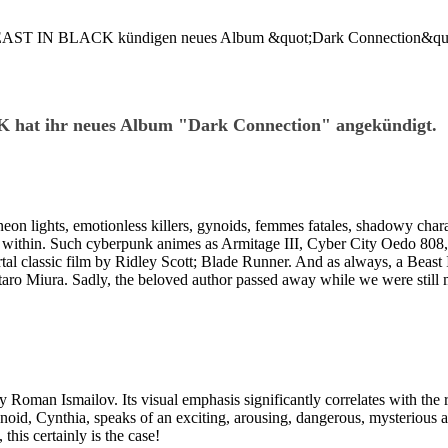
 hat ihr neues Album "Dark Connection" angekündigt.
on lights, emotionless killers, gynoids, femmes fatales, shadowy characte
s within. Such cyberpunk animes as Armitage III, Cyber City Oedo 808
mortal classic film by Ridley Scott; Blade Runner. And as always, a Bea
aro Miura. Sadly, the beloved author passed away while we were still 
 Roman Ismailov. Its visual emphasis significantly correlates with the
oid, Cynthia, speaks of an exciting, arousing, dangerous, mysterious 
this certainly is the case!