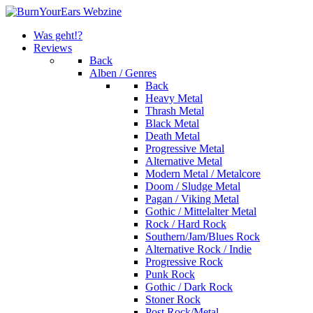
Was geht!?
Reviews
Back
Alben / Genres
Back
Heavy Metal
Thrash Metal
Black Metal
Death Metal
Progressive Metal
Alternative Metal
Modern Metal / Metalcore
Doom / Sludge Metal
Pagan / Viking Metal
Gothic / Mittelalter Metal
Rock / Hard Rock
Southern/Jam/Blues Rock
Alternative Rock / Indie
Progressive Rock
Punk Rock
Gothic / Dark Rock
Stoner Rock
Post Rock/Metal