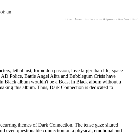
Foto: Jarmo Katila / Toni Kilpinen / Nuclear Blast
rs, lethal lust, forbidden passion, love larger than life, space
, AD Police, Battle Angel Alita and Bubblegum Crisis have
st In Black album wouldn't be a Beast In Black album without a
making this album. Thus, Dark Connection is dedicated to
 recurring themes of Dark Connection. The tense gaze shared
and even questionable connection on a physical, emotional and