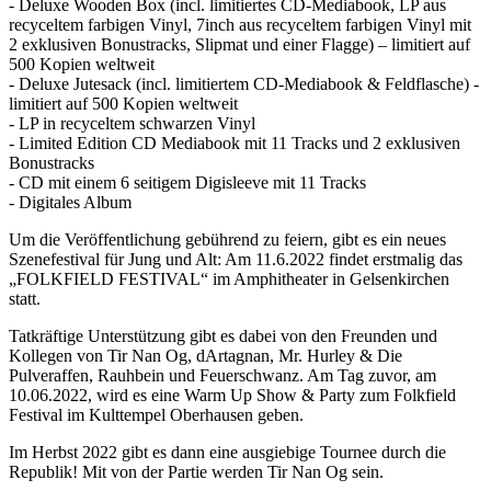
- Deluxe Wooden Box (incl. limitiertes CD-Mediabook, LP aus
recyceltem farbigen Vinyl, 7inch aus recyceltem farbigen Vinyl mit
2 exklusiven Bonustracks, Slipmat und einer Flagge) – limitiert auf
500 Kopien weltweit
- Deluxe Jutesack (incl. limitiertem CD-Mediabook & Feldflasche) -
limitiert auf 500 Kopien weltweit
- LP in recyceltem schwarzen Vinyl
- Limited Edition CD Mediabook mit 11 Tracks und 2 exklusiven
Bonustracks
- CD mit einem 6 seitigem Digisleeve mit 11 Tracks
- Digitales Album
Um die Veröffentlichung gebührend zu feiern, gibt es ein neues
Szenefestival für Jung und Alt: Am 11.6.2022 findet erstmalig das
„FOLKFIELD FESTIVAL“ im Amphitheater in Gelsenkirchen
statt.
Tatkräftige Unterstützung gibt es dabei von den Freunden und
Kollegen von Tir Nan Og, dArtagnan, Mr. Hurley & Die
Pulveraffen, Rauhbein und Feuerschwanz. Am Tag zuvor, am
10.06.2022, wird es eine Warm Up Show & Party zum Folkfield
Festival im Kulttempel Oberhausen geben.
Im Herbst 2022 gibt es dann eine ausgiebige Tournee durch die
Republik! Mit von der Partie werden Tir Nan Og sein.