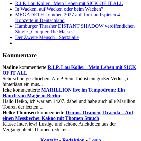
R.I.P. Lou Koller - Mein Leben mit SICK OF IT ALL
In Wacken, auf Wacken oder beim Wacken?
MEGADETH kommen 2027 auf Tour und spielen 4
Konzerte in Deutschland
Hamburger Thrasher DISTANT SHADOW veröffentlichen
Single „Conquer The Masses"
Der Zweite Mensch - Sterbt alle
Kommentare
Nadine
kommentierte
R.I.P. Lou Koller - Mein Leben mit SICK
OF IT ALL
Sehr schön geschrieben, Arne! Sein Tod ist ein großer Verlust, er
hinterlässt ein mus...
Icke
kommentierte
MARILLION live im Tempodrom: Ein
Hauch von Magie in Berlin
Hallo Heiko, ich war am 14.07. dabei und habe auch alle Marillion
Touren der letzten ...
Helke Thomsen
kommentierte
Drums, Dramen, Dracula – Auf
einen Messbecher Kakao mit Thomen Stauch
Klasse Interview! Lustige und schöne Anekdoten aus der
Vergangenheit! Thomen redet ei...
Kontakt
•
Redaktion
•
Login