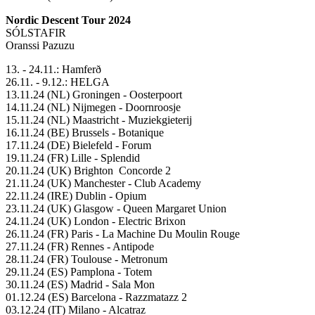
Nordic Descent Tour 2024
SÓLSTAFIR
Oranssi Pazuzu
13. - 24.11.: Hamferð
26.11. - 9.12.: HELGA
13.11.24 (NL) Groningen - Oosterpoort
14.11.24 (NL) Nijmegen - Doornroosje
15.11.24 (NL) Maastricht - Muziekgieterij
16.11.24 (BE) Brussels - Botanique
17.11.24 (DE) Bielefeld - Forum
19.11.24 (FR) Lille - Splendid
20.11.24 (UK) Brighton Concorde 2
21.11.24 (UK) Manchester - Club Academy
22.11.24 (IRE) Dublin - Opium
23.11.24 (UK) Glasgow - Queen Margaret Union
24.11.24 (UK) London - Electric Brixon
26.11.24 (FR) Paris - La Machine Du Moulin Rouge
27.11.24 (FR) Rennes - Antipode
28.11.24 (FR) Toulouse - Metronum
29.11.24 (ES) Pamplona - Totem
30.11.24 (ES) Madrid - Sala Mon
01.12.24 (ES) Barcelona - Razzmatazz 2
03.12.24 (IT) Milano - Alcatraz