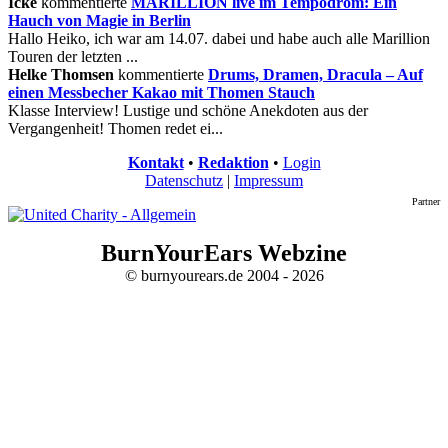
Icke
kommentierte
MARILLION live im Tempodrom: Ein
Hauch von Magie in Berlin
Hallo Heiko, ich war am 14.07. dabei und habe auch alle Marillion
Touren der letzten ...
Helke Thomsen
kommentierte
Drums, Dramen, Dracula – Auf
einen Messbecher Kakao mit Thomen Stauch
Klasse Interview! Lustige und schöne Anekdoten aus der
Vergangenheit! Thomen redet ei...
Kontakt
•
Redaktion
•
Login
Datenschutz
|
Impressum
Partner
BurnYourEars Webzine
© burnyourears.de 2004 - 2026