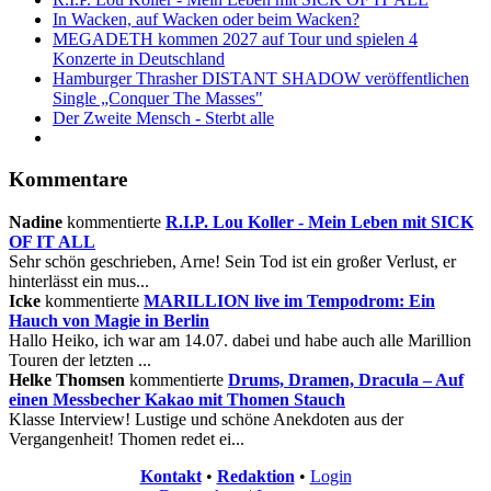
In Wacken, auf Wacken oder beim Wacken?
MEGADETH kommen 2027 auf Tour und spielen 4
Konzerte in Deutschland
Hamburger Thrasher DISTANT SHADOW veröffentlichen
Single „Conquer The Masses"
Der Zweite Mensch - Sterbt alle
Kommentare
Nadine
kommentierte
R.I.P. Lou Koller - Mein Leben mit SICK
OF IT ALL
Sehr schön geschrieben, Arne! Sein Tod ist ein großer Verlust, er
hinterlässt ein mus...
Icke
kommentierte
MARILLION live im Tempodrom: Ein
Hauch von Magie in Berlin
Hallo Heiko, ich war am 14.07. dabei und habe auch alle Marillion
Touren der letzten ...
Helke Thomsen
kommentierte
Drums, Dramen, Dracula – Auf
einen Messbecher Kakao mit Thomen Stauch
Klasse Interview! Lustige und schöne Anekdoten aus der
Vergangenheit! Thomen redet ei...
Kontakt
•
Redaktion
•
Login