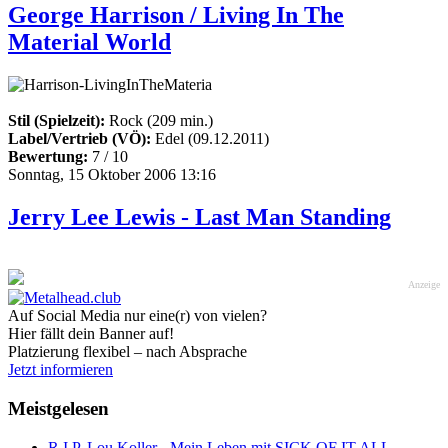
George Harrison / Living In The
Material World
Stil (Spielzeit):
Rock (209 min.)
Label/Vertrieb (VÖ):
Edel (09.12.2011)
Bewertung:
7 / 10
Sonntag, 15 Oktober 2006 13:16
Jerry Lee Lewis - Last Man Standing
Anzeige
Auf Social Media nur eine(r) von vielen?
Hier fällt dein Banner auf!
Platzierung flexibel – nach Absprache
Jetzt informieren
Meistgelesen
R.I.P. Lou Koller - Mein Leben mit SICK OF IT ALL