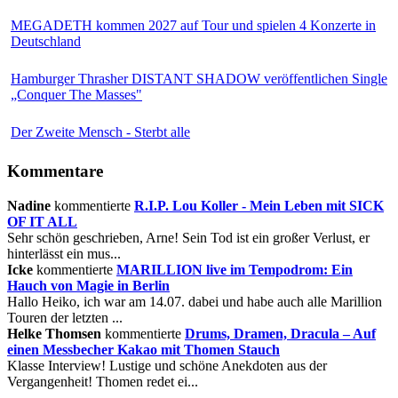
MEGADETH kommen 2027 auf Tour und spielen 4 Konzerte in
Deutschland
Hamburger Thrasher DISTANT SHADOW veröffentlichen Single
„Conquer The Masses"
Der Zweite Mensch - Sterbt alle
Kommentare
Nadine
kommentierte
R.I.P. Lou Koller - Mein Leben mit SICK
OF IT ALL
Sehr schön geschrieben, Arne! Sein Tod ist ein großer Verlust, er
hinterlässt ein mus...
Icke
kommentierte
MARILLION live im Tempodrom: Ein
Hauch von Magie in Berlin
Hallo Heiko, ich war am 14.07. dabei und habe auch alle Marillion
Touren der letzten ...
Helke Thomsen
kommentierte
Drums, Dramen, Dracula – Auf
einen Messbecher Kakao mit Thomen Stauch
Klasse Interview! Lustige und schöne Anekdoten aus der
Vergangenheit! Thomen redet ei...