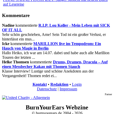
auf Lesereise
Kommentare
Nadine
kommentierte
R.I.P. Lou Koller - Mein Leben mit SICK
OF IT ALL
Sehr schön geschrieben, Arne! Sein Tod ist ein großer Verlust, er
hinterlässt ein mus...
Icke
kommentierte
MARILLION live im Tempodrom: Ein
Hauch von Magie in Berlin
Hallo Heiko, ich war am 14.07. dabei und habe auch alle Marillion
Touren der letzten ...
Helke Thomsen
kommentierte
Drums, Dramen, Dracula – Auf
einen Messbecher Kakao mit Thomen Stauch
Klasse Interview! Lustige und schöne Anekdoten aus der
Vergangenheit! Thomen redet ei...
Kontakt
•
Redaktion
•
Login
Datenschutz
|
Impressum
Partner
BurnYourEars Webzine
© burnyourears.de 2004 - 2026