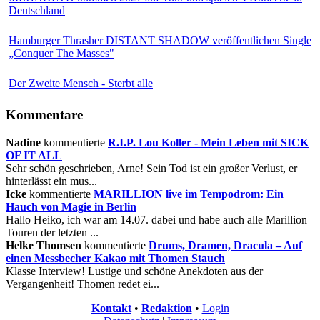
Deutschland
Hamburger Thrasher DISTANT SHADOW veröffentlichen Single
„Conquer The Masses"
Der Zweite Mensch - Sterbt alle
Kommentare
Nadine
kommentierte
R.I.P. Lou Koller - Mein Leben mit SICK
OF IT ALL
Sehr schön geschrieben, Arne! Sein Tod ist ein großer Verlust, er
hinterlässt ein mus...
Icke
kommentierte
MARILLION live im Tempodrom: Ein
Hauch von Magie in Berlin
Hallo Heiko, ich war am 14.07. dabei und habe auch alle Marillion
Touren der letzten ...
Helke Thomsen
kommentierte
Drums, Dramen, Dracula – Auf
einen Messbecher Kakao mit Thomen Stauch
Klasse Interview! Lustige und schöne Anekdoten aus der
Vergangenheit! Thomen redet ei...
Kontakt
•
Redaktion
•
Login