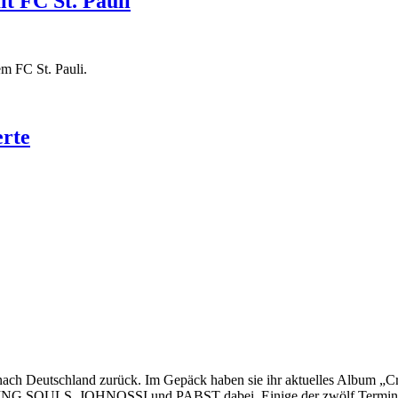
t FC St. Pauli
m FC St. Pauli.
rte
utschland zurück. Im Gepäck haben sie ihr aktuelles Album „Crisis 
OULS, JOHNOSSI und PABST dabei. Einige der zwölf Termine sin