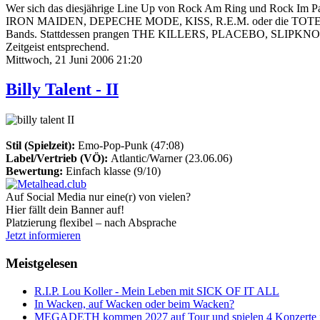
Wer sich das diesjährige Line Up von Rock Am Ring und Rock Im Pa
IRON MAIDEN, DEPECHE MODE, KISS, R.E.M. oder die TOTEN HOSEN
Bands. Stattdessen prangen THE KILLERS, PLACEBO, SLIPKNOT, 
Zeitgeist entsprechend.
Mittwoch, 21 Juni 2006 21:20
Billy Talent - II
Stil (Spielzeit):
Emo-Pop-Punk (47:08)
Label/Vertrieb (VÖ):
Atlantic/Warner (23.06.06)
Bewertung:
Einfach klasse (9/10)
Auf Social Media nur eine(r) von vielen?
Hier fällt dein Banner auf!
Platzierung flexibel – nach Absprache
Jetzt informieren
Meistgelesen
R.I.P. Lou Koller - Mein Leben mit SICK OF IT ALL
In Wacken, auf Wacken oder beim Wacken?
MEGADETH kommen 2027 auf Tour und spielen 4 Konzerte i