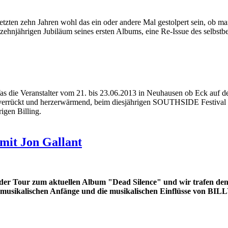
 zehn Jahren wohl das ein oder andere Mal gestolpert sein, ob man w
 zehnjährigen Jubiläum seines ersten Albums, eine Re-Issue des selbstb
die Veranstalter vom 21. bis 23.06.2013 in Neuhausen ob Eck auf de
ld, verrückt und herzerwärmend, beim diesjährigen SOUTHSIDE Festival
igen Billing.
 mit Jon Gallant
 Tour zum aktuellen Album "Dead Silence" und wir trafen den a
eine musikalischen Anfänge und die musikalischen Einflüsse von B