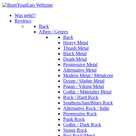
Was geht!?
Reviews
Back
Alben / Genres
Back
Heavy Metal
Thrash Metal
Black Metal
Death Metal
Progressive Metal
Alternative Metal
Modern Metal / Metalcore
Doom / Sludge Metal
Pagan / Viking Metal
Gothic / Mittelalter Metal
Rock / Hard Rock
Southern/Jam/Blues Rock
Alternative Rock / Indie
Progressive Rock
Punk Rock
Gothic / Dark Rock
Stoner Rock
Post Rock/Metal