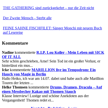
THE GATHERING sind zurückgekehrt – nur die Zeit nicht
Der Zweite Mensch - Sterbt alle
FEINE SAHNE FISCHFILET: Sänger Monchi mit neuem Buch
auf Lesereise
Kommentare
Nadine
kommentierte
R.I.P. Lou Koller - Mein Leben mit SICK
OF IT ALL
Sehr schön geschrieben, Arne! Sein Tod ist ein großer Verlust, er
hinterlässt ein mus...
Icke
kommentierte
MARILLION live im Tempodrom: Ein
Hauch von Magie in Berlin
Hallo Heiko, ich war am 14.07. dabei und habe auch alle Marillion
Touren der letzten ...
Helke Thomsen
kommentierte
Drums, Dramen, Dracula – Auf
einen Messbecher Kakao mit Thomen Stauch
Klasse Interview! Lustige und schöne Anekdoten aus der
Vergangenheit! Thomen redet ei...