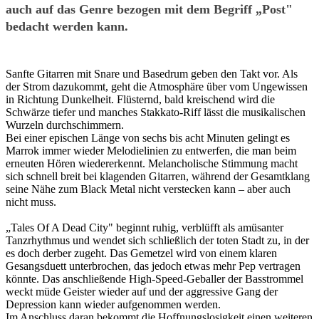
auch auf das Genre bezogen mit dem Begriff „Post"
bedacht werden kann.
Sanfte Gitarren mit Snare und Basedrum geben den Takt vor. Als
der Strom dazukommt, geht die Atmosphäre über vom Ungewissen
in Richtung Dunkelheit. Flüsternd, bald kreischend wird die
Schwärze tiefer und manches Stakkato-Riff lässt die musikalischen
Wurzeln durchschimmern.
Bei einer epischen Länge von sechs bis acht Minuten gelingt es
Marrok immer wieder Melodielinien zu entwerfen, die man beim
erneuten Hören wiedererkennt. Melancholische Stimmung macht
sich schnell breit bei klagenden Gitarren, während der Gesamtklang
seine Nähe zum Black Metal nicht verstecken kann – aber auch
nicht muss.
„Tales Of A Dead City" beginnt ruhig, verblüfft als amüsanter
Tanzrhythmus und wendet sich schließlich der toten Stadt zu, in der
es doch derber zugeht. Das Gemetzel wird von einem klaren
Gesangsduett unterbrochen, das jedoch etwas mehr Pep vertragen
könnte. Das anschließende High-Speed-Geballer der Basstrommel
weckt müde Geister wieder auf und der aggressive Gang der
Depression kann wieder aufgenommen werden.
Im Anschluss daran bekommt die Hoffnungslosigkeit einen weiteren