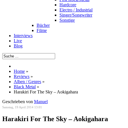
Hardcore
Electro / Industrial
Singer/Songwriter
Sonstige
Bücher
Filme
Interviews
Live
Blog
Home
»
Reviews
»
Alben / Genres
»
Black Metal
»
Harakiri For The Sky – Aokigahara
Geschrieben von
Manuel
Samstag, 19 April 2014 13:01
Harakiri For The Sky – Aokigahara