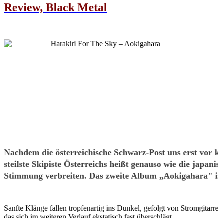
Review, Black Metal
Nachdem die österreichische Schwarz-Post uns erst v
steilste Skipiste Österreichs heißt genauso wie die ja
Stimmung verbreiten. Das zweite Album „Aokigahara" ist
Sanfte Klänge fallen tropfenartig ins Dunkel, gefolgt von Stromgita
das sich im weiteren Verlauf ekstatisch fast überschlägt.