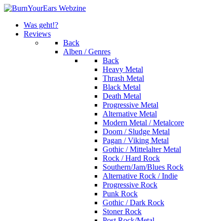
Was geht!?
Reviews
Back
Alben / Genres
Back
Heavy Metal
Thrash Metal
Black Metal
Death Metal
Progressive Metal
Alternative Metal
Modern Metal / Metalcore
Doom / Sludge Metal
Pagan / Viking Metal
Gothic / Mittelalter Metal
Rock / Hard Rock
Southern/Jam/Blues Rock
Alternative Rock / Indie
Progressive Rock
Punk Rock
Gothic / Dark Rock
Stoner Rock
Post Rock/Metal