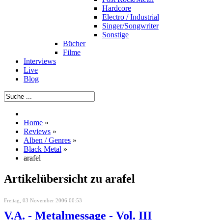
Hardcore
Electro / Industrial
Singer/Songwriter
Sonstige
Bücher
Filme
Interviews
Live
Blog
Home
»
Reviews
»
Alben / Genres
»
Black Metal
»
arafel
Artikelübersicht zu arafel
Freitag, 03 November 2006 00:53
V.A. - Metalmessage - Vol. III