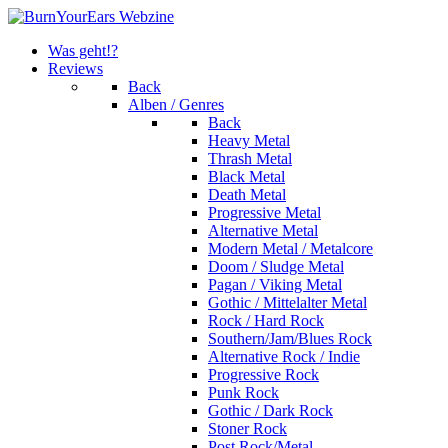
Was geht!?
Reviews
Back
Alben / Genres
Back
Heavy Metal
Thrash Metal
Black Metal
Death Metal
Progressive Metal
Alternative Metal
Modern Metal / Metalcore
Doom / Sludge Metal
Pagan / Viking Metal
Gothic / Mittelalter Metal
Rock / Hard Rock
Southern/Jam/Blues Rock
Alternative Rock / Indie
Progressive Rock
Punk Rock
Gothic / Dark Rock
Stoner Rock
Post Rock/Metal