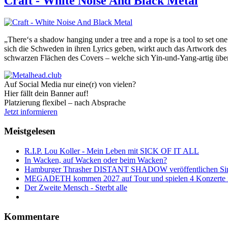
Craft - White Noise And Black Metal
„There‘s a shadow hanging under a tree and a rope is a tool to set o
sich die Schweden in ihren Lyrics geben, wirkt auch das Artwork d
schwarzen Flächen des Covers – welche sich Yin-und-Yang-artig über
Auf Social Media nur eine(r) von vielen?
Hier fällt dein Banner auf!
Platzierung flexibel – nach Absprache
Jetzt informieren
Meistgelesen
R.I.P. Lou Koller - Mein Leben mit SICK OF IT ALL
In Wacken, auf Wacken oder beim Wacken?
Hamburger Thrasher DISTANT SHADOW veröffentlichen Sin
MEGADETH kommen 2027 auf Tour und spielen 4 Konzerte i
Der Zweite Mensch - Sterbt alle
Kommentare