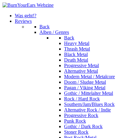
Was geht!?
Reviews
Back
Alben / Genres
Back
Heavy Metal
Thrash Metal
Black Metal
Death Metal
Progressive Metal
Alternative Metal
Modern Metal / Metalcore
Doom / Sludge Metal
Pagan / Viking Metal
Gothic / Mittelalter Metal
Rock / Hard Rock
Southern/Jam/Blues Rock
Alternative Rock / Indie
Progressive Rock
Punk Rock
Gothic / Dark Rock
Stoner Rock
Post Rock/Metal