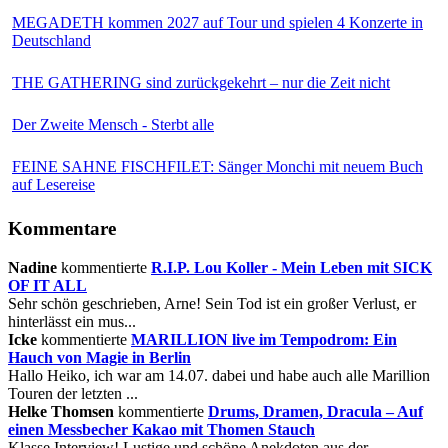
MEGADETH kommen 2027 auf Tour und spielen 4 Konzerte in
Deutschland
THE GATHERING sind zurückgekehrt – nur die Zeit nicht
Der Zweite Mensch - Sterbt alle
FEINE SAHNE FISCHFILET: Sänger Monchi mit neuem Buch
auf Lesereise
Kommentare
Nadine
kommentierte
R.I.P. Lou Koller - Mein Leben mit SICK
OF IT ALL
Sehr schön geschrieben, Arne! Sein Tod ist ein großer Verlust, er
hinterlässt ein mus...
Icke
kommentierte
MARILLION live im Tempodrom: Ein
Hauch von Magie in Berlin
Hallo Heiko, ich war am 14.07. dabei und habe auch alle Marillion
Touren der letzten ...
Helke Thomsen
kommentierte
Drums, Dramen, Dracula – Auf
einen Messbecher Kakao mit Thomen Stauch
Klasse Interview! Lustige und schöne Anekdoten aus der