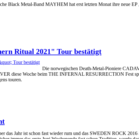
che Black Metal-Band MAYHEM hat erst letzten Monat ihre neue EP „At
 Ritual 2021" Tour bestätigt
Die norwegischen Death-Metal-Pioniere CADAV
VER diese Woche beim THE INFERNAL RESURRECTION Fest spielen.
ns touren.
ht
er das Jahr ist schon fast wieder rum und das SWEDEN ROCK 2016 steht
isher immer das erste Juni Wochenende fast schon Tradition, wurde da