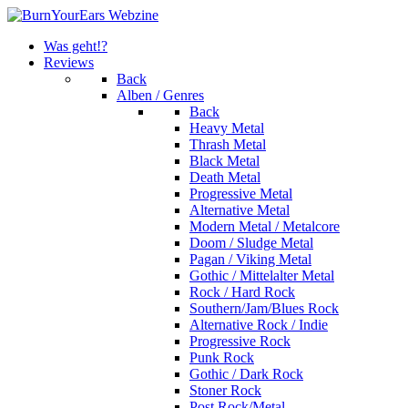
Was geht!?
Reviews
Back
Alben / Genres
Back
Heavy Metal
Thrash Metal
Black Metal
Death Metal
Progressive Metal
Alternative Metal
Modern Metal / Metalcore
Doom / Sludge Metal
Pagan / Viking Metal
Gothic / Mittelalter Metal
Rock / Hard Rock
Southern/Jam/Blues Rock
Alternative Rock / Indie
Progressive Rock
Punk Rock
Gothic / Dark Rock
Stoner Rock
Post Rock/Metal