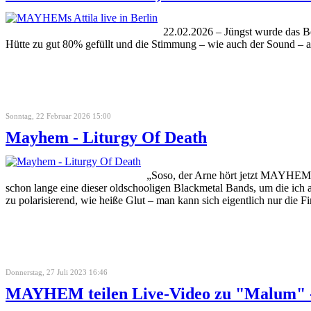
22.02.2026 – Jüngst wurde da
Hütte zu gut 80% gefüllt und die Stimmung – wie auch der Sound – ab
Sonntag, 22 Februar 2026 15:00
Mayhem - Liturgy Of Death
„Soso, der Arne hört jetzt MAYHEM 
schon lange eine dieser oldschooligen Blackmetal Bands, um die ich
zu polarisierend, wie heiße Glut – man kann sich eigentlich nur die F
Donnerstag, 27 Juli 2023 16:46
MAYHEM teilen Live-Video zu "Malum" -