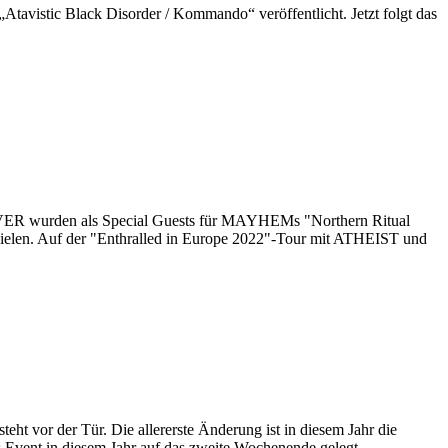
avistic Black Disorder / Kommando“ veröffentlicht. Jetzt folgt das
ER wurden als Special Guests für MAYHEMs "Northern Ritual
 Auf der "Enthralled in Europe 2022"-Tour mit ATHEIST und
 vor der Tür. Die allererste Änderung ist in diesem Jahr die
s Event in diesem Jahr auf das zweite Wochenende gelegt.