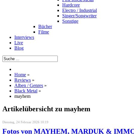
Hardcore
Electro / Industrial
Singer/Songwriter
Sonstige
Bücher
Filme
Interviews
Live
Blog
Home
»
Reviews
»
Alben / Genres
»
Black Metal
»
mayhem
Artikelübersicht zu mayhem
Dienstag, 24 Februar 2026 10:19
Fotos von MAYHEM, MARDUK & IMMOLAT