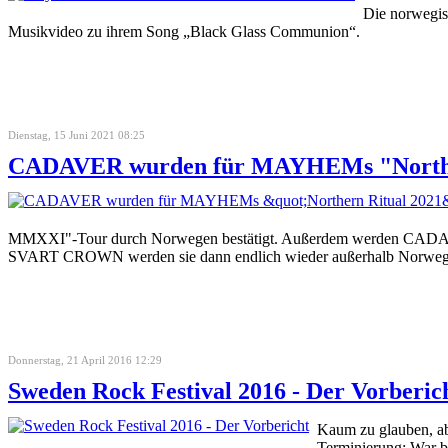
Die norwegis
Musikvideo zu ihrem Song „Black Glass Communion“.
Dienstag, 15 Juni 2021 08:25
CADAVER wurden für MAYHEMs "Northern
MMXXI"-Tour durch Norwegen bestätigt. Außerdem werden CADA
SVART CROWN werden sie dann endlich wieder außerhalb Norwege
Donnerstag, 21 April 2016 12:29
Sweden Rock Festival 2016 - Der Vorberic
Kaum zu glauben, ab
Terminierung: War b