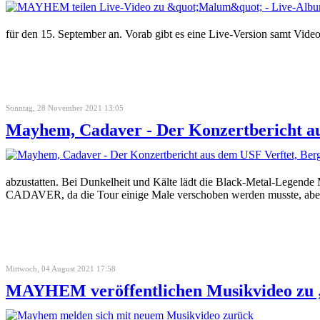
für den 15. September an. Vorab gibt es eine Live-Version samt Vid
Sonntag, 28 November 2021 13:05
Mayhem, Cadaver - Der Konzertbericht au
abzustatten. Bei Dunkelheit und Kälte lädt die Black-Metal-Legen
CADAVER, da die Tour einige Male verschoben werden musste, aber 
Mittwoch, 04 August 2021 17:58
MAYHEM veröffentlichen Musikvideo zu