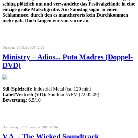
schlug plötzlich um und verwandelte das Festivalgelände in eine
einzige große Matschgrube. Am Samstag sogar in einen
Schlammsee, durch den es mancherorts kein Durchkommen
mehr gab.
Doch fangen wir von vorne an.
Dienstag, 26 Mai 2009 12:22
Ministry – Adios... Puta Madres (Doppel-
DVD)
Stil (Spielzeit):
Industrial Metal (ca. 120 min)
Label/Vertrieb (VÖ):
Soulfood/AFM (22.05.09)
Bewertung:
6,5/10
Donnerstag, 27 November 2008 18:06
V.A. - The Wicked Soundtrack