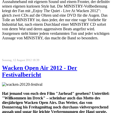
Ausnahmeband mit eigenem Sound und einem Fronter, der definitiv
seinen eigenen kuriosen Style hat. Die MINISTRY-Vollbedienung
kriegt der Fan mit „Enjoy The Quiet - Live At Wacken 2012":
gleich zwei CDs auf die Ohren und eine DVD für die Augen. Das
Tolle an MINISTRY ist, dass jeder, der nur eine vage Vorliebe für
Industrial hat, nach einem Durchlauf einer MINISTRY CD sofort
von deren Wut und deren aggressiven Beats angefixt wird.
Jourgensen steht hinter jedem verdammten Ton und jeder wichtigen
Aussage von MINISTRY, das macht die Band so besonders.
Sonntag, 12 August 2012 18:39
Wacken Open Air 2012 - Der
Festivalbericht
Hat jemand von euch den Film "Jarhead" gesehen? Untertitel:
"Willkommen im Dreck" – scheinbar auch das Motto des
diesjährigen Wacken Open Airs. Das Wetter, das von
Donnerstag bis Freitagmittag noch durchaus vielversprechend
aussah und sogar für leichte Verbrennungen der Haut sorgte,