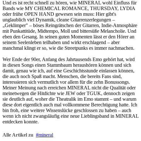
Und es ist recht schnell zu hören, wie MINERAL wohl Einfluss für
Bands wie MY CHEMICAL ROMANCE, THURSDAY, LYDIA
oder frühe OPEN HAND gewesen sein muss: Hier gibt's
unglaublich viel Dynamik, cleane Gitarrenzerlegungen –
„Geklimper" – böses Reingrätschen der Gitarren, Indie-Atmosphäre
mit Punkattitüde, Midtempo, Moll und bittersüße Melancholie. Und
eben den Gesang. In seinen guten Momenten lässt er den Hörer an
seinem Seelenleben teilhaben und wirkt erschlagend – aber
manchmal klingt er so, wie die Streetpunks es immer nachmachen.
Wer Ende der 90er, Anfang des Jahrtausends Emo gehört hat, wird
in diesen Songs einen Stammbaum heraushören können und sich
damit, genau wie ich, auf eine Geschichtsstunde einlassen können,
die auch noch Spaß macht. Menschen, die bereits Fans sind,
interessieren sich vermutlich vor allem für die zehn Bonussongs.
Meiner Meinung nach erreichen MINERAL nicht die Qualität oder
meinetwegen die Hitdichte wie JEW oder TGUK, dennoch zeigen
sie deutlich auf, woher die Theatralik im Emo stammt – und warum
diese dort eigentlich auch mal vollkommene Berechtigung hatte. Ich
bin froh, eine weitere Wissenslücke geschlossen zu haben – auch
wenn ich nicht zwangsläufig eine neue Lieblingsband in MINERAL
entdecken konnte.
Alle Artikel zu
mineral