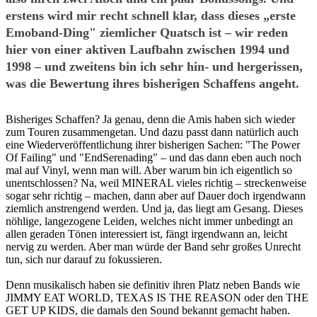
erstens wird mir recht schnell klar, dass dieses „erste
Emoband-Ding" ziemlicher Quatsch ist – wir reden
hier von einer aktiven Laufbahn zwischen 1994 und
1998 – und zweitens bin ich sehr hin- und hergerissen,
was die Bewertung ihres bisherigen Schaffens angeht.
Bisheriges Schaffen? Ja genau, denn die Amis haben sich wieder
zum Touren zusammengetan. Und dazu passt dann natürlich auch
eine Wiederveröffentlichung ihrer bisherigen Sachen: "The Power
Of Failing" und "EndSerenading" – und das dann eben auch noch
mal auf Vinyl, wenn man will. Aber warum bin ich eigentlich so
unentschlossen? Na, weil MINERAL vieles richtig – streckenweise
sogar sehr richtig – machen, dann aber auf Dauer doch irgendwann
ziemlich anstrengend werden. Und ja, das liegt am Gesang. Dieses
nöhlige, langezogene Leiden, welches nicht immer unbedingt an
allen geraden Tönen interessiert ist, fängt irgendwann an, leicht
nervig zu werden. Aber man würde der Band sehr großes Unrecht
tun, sich nur darauf zu fokussieren.
Denn musikalisch haben sie definitiv ihren Platz neben Bands wie
JIMMY EAT WORLD, TEXAS IS THE REASON oder den THE
GET UP KIDS, die damals den Sound bekannt gemacht haben.