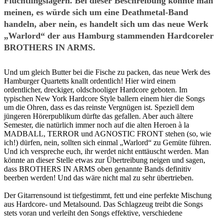
Flüchtlingslagern. Bei dieser Beschreibung könnte man
meinen, es würde sich um eine Deathmetal-Band
handeln, aber nein, es handelt sich um das neue Werk
„Warlord“ der aus Hamburg stammenden Hardcoreler
BROTHERS IN ARMS.
Und um gleich Butter bei die Fische zu packen, das neue Werk des
Hamburger Quartetts knallt ordentlich! Hier wird einem
ordentlicher, dreckiger, oldschooliger Hardcore geboten. Im
typischen New York Hardcore Style ballern einem hier die Songs
um die Ohren, dass es das reinste Vergnügen ist. Speziell dem
jüngeren Hörerpublikum dürfte das gefallen. Aber auch ältere
Semester, die natürlich immer noch auf die alten Heroen à la
MADBALL, TERROR und AGNOSTIC FRONT stehen (so, wie
ich!) dürfen, nein, sollten sich einmal „Warlord“ zu Gemüte führen.
Und ich verspreche euch, ihr werdet nicht enttäuscht werden. Man
könnte an dieser Stelle etwas zur Übertreibung neigen und sagen,
dass BROTHERS IN ARMS oben genannte Bands definitiv
beerben werden! Und das wäre nicht mal zu sehr übertrieben.
Der Gitarrensound ist tiefgestimmt, fett und eine perfekte Mischung
aus Hardcore- und Metalsound. Das Schlagzeug treibt die Songs
stets voran und verleiht den Songs effektive, verschiedene